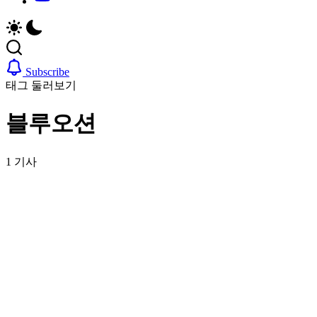
취
비
업,
자,
날
은
씨,
행
여
계
Subscribe
행
좌,
태그 둘러보기
정
집
보
구
블루오션
까
하
지
기,
한
교
1 기사
국
통,
정
취
착
업,
에
날
필
씨,
요
여
한
행
핵
정
심
보
정
까