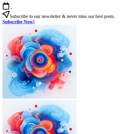
본
-
문
Subscribe to our newsletter & never miss our best posts.
으
Subscribe Now!
로
한
건
국
너
살
뛰
기
기
|
외
국
인
을
위
한
한
국
외
한
생
국
국
활
인
살
실
을
기
전
|
위
가
외
한