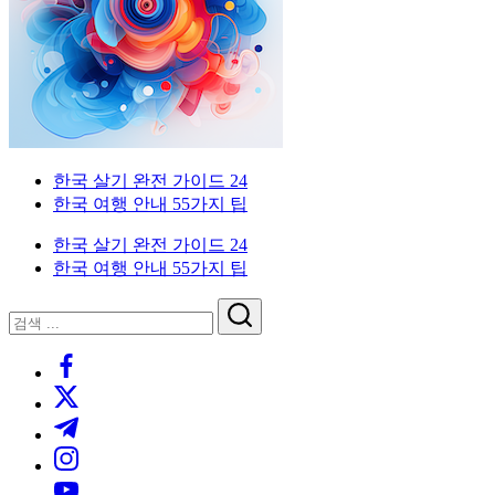
이
국
한
드
인
국
을
생
위
활
한
실
한
전
국
가
외
한국 살기 완전 가이드 24
생
이
국
한국 여행 안내 55가지 팁
활
드.
인
실
비
을
한국 살기 완전 가이드 24
전
자,
위
한국 여행 안내 55가지 팁
가
은
한
이
행
한
닫
검
드
계
국
기
검
색
좌,
생
https://www.facebook.com/
색
집
활
https://twitter.com/
구
실
하
전
https://t.me/
기,
가
https://www.instagram.com/
교
이
https://youtube.com/
통,
드.