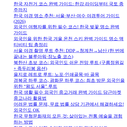
한국 자전거 코스 완벽 가이드: 한강 라이딩부터 국토 종
주까지
한국 야경 명소 추천: 서울·부산·여수 야경투어 가이드
(2026)
외국인 여행자를 위한 필수 코스! 한국 벚꽃 명소 완벽
가이드
외국인을 위한 한국 겨울 온천 스키 완벽 가이드 명소 액
티비티 팁 총정리
서울 야경 촬영 루트 추천: DDP→청계천→남산 (한 번에
끝내는 블루아워·장노출 코스)
북한산 초보 코스: 외국인도 쉬운 전망 루트 (구름정원길
+ 족두리봉 옵션)
을지로 레트로 루트: 노포·인쇄골목·바 골목
경복궁 하루 코스, 광화문 하루 코스: 최초 방문 외국인을
위한 “왕도 서울” 루트
한국 생활 필수 외국인 중고거래 완벽 가이드 당근마켓
중고나라 활용법
어려운 법률 문제, 무료 법률 상담 기관에서 해결하세요!
외국인도 OK
한국 무형문화재의 모든 것: 살아있는 전통 예술을 경험
하는 방법