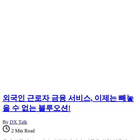
보
지
를
한
한
국
곳
정
에
착
정
에
리
필
합
요
니
한
다.
핵
심
정
보
를
한
외국인 근로자 금융 서비스, 이제는 빼놓
곳
을 수 없는 블루오션!
에
정
리
By
DX Talk
합
2 Min Read
니
다.