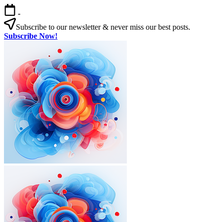
본
-
문
Subscribe to our newsletter & never miss our best posts.
으
Subscribe Now!
로
한
건
국
너
살
뛰
기
기
|
외
국
인
을
위
한
한
국
외
한
생
국
국
활
인
살
실
을
기
전
|
위
가
외
한