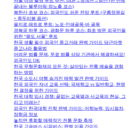
서울 야경 촬영 루트 추천: DDP→청계천→남산 (한 번에
끝내는 블루아워·장노출 코스)
북한산 초보 코스: 외국인도 쉬운 전망 루트 (구름정원길
+ 족두리봉 옵션)
을지로 레트로 루트: 노포·인쇄골목·바 골목
경복궁 하루 코스, 광화문 하루 코스: 최초 방문 외국인을
위한 “왕도 서울” 루트
한국 생활 필수 외국인 중고거래 완벽 가이드 당근마켓
중고나라 활용법
어려운 법률 문제, 무료 법률 상담 기관에서 해결하세요!
외국인도 OK
한국 무형문화재의 모든 것: 살아있는 전통 예술을 경험
하는 방법
한국 소도시 여행 숨겨진 매력 발견 완벽 가이드
한국 외국인 자녀 교육 선택: 국제학교 vs 일반학교, 현명
한 결정을 위한 가이드
한국 대학 입시 경쟁: 끝없는 교육열과 사교육의 현실, 그
리고 미래는?
외국인 한국대학 진학 완벽 가이드: 어학능력, 입시절차,
장학금 정보
놓치면 후회할 매력적인 전통 문화 축제
한국 고속버스 시외버스: 완벽 이용 가이드