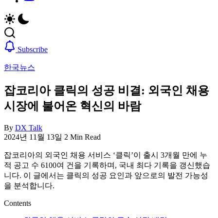
취
비
업,
자,
날
은
씨,
행
여
계
Subscribe
행
좌,
한국뉴스
정
집
보
구
잡코리아 클릭의 성공 비결: 외국인 채용
까
하
지
기,
시장에 불어온 혁신의 바람
한
교
국
통,
By
DX Talk
정
취
2024년 11월 13일
2 Min Read
착
업,
에
날
잡코리아의 외국인 채용 서비스 ‘클릭’이 출시 3개월 만에 누
필
씨,
적 공고 수 6100여 건을 기록하며, 국내 최다 기록을 갱신했습
요
여
니다. 이 글에서는 클릭의 성공 요인과 앞으로의 발전 가능성
한
행
을 분석합니다.
핵
정
심
보
Contents
정
까