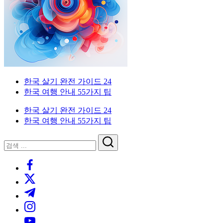
이
국
한
드
인
국
을
생
위
활
한
실
한
전
국
가
외
한국 살기 완전 가이드 24
생
이
국
한국 여행 안내 55가지 팁
활
드.
인
실
비
을
한국 살기 완전 가이드 24
전
자,
위
한국 여행 안내 55가지 팁
가
은
한
이
행
한
닫
검
드
계
국
기
검
색
좌,
생
https://www.facebook.com/
색
집
활
https://twitter.com/
구
실
하
전
https://t.me/
기,
가
https://www.instagram.com/
교
이
https://youtube.com/
통,
드.