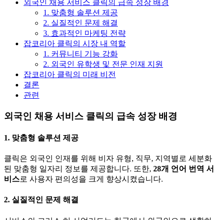
외국인 채용 서비스 클릭의 급속 성장 배경
보
지
1. 맞춤형 솔루션 제공
를
한
2. 실질적인 문제 해결
한
국
3. 효과적인 마케팅 전략
곳
정
잡코리아 클릭의 시장 내 역할
에
착
1. 커뮤니티 기능 강화
정
에
2. 외국인 유학생 및 전문 인재 지원
리
필
잡코리아 클릭의 미래 비전
합
요
결론
니
한
관련
다.
핵
심
외국인 채용 서비스
클릭의 급속 성장 배경
정
보
를
1. 맞춤형 솔루션 제공
한
곳
클릭은 외국인 인재를 위해 비자 유형, 직무, 지역별로 세분화
에
된 맞춤형 일자리 정보를 제공합니다. 또한,
28개 언어 번역 서
정
비스
로 사용자 편의성을 크게 향상시켰습니다.
리
합
2. 실질적인 문제 해결
니
다.