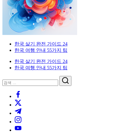
한
기
국
생
|
활
실
외
전
가
외
한
국
한국 살기 완전 가이드 24
이
국
한국 여행 안내 55가지 팁
드.
인
국
인
비
을
한국 살기 완전 가이드 24
자,
위
살
을
한국 여행 안내 55가지 팁
은
한
행
한
닫
기
검
위
계
국
기
검
색
좌,
생
|
https://www.facebook.com/
색
한
집
활
https://twitter.com/
구
실
외
한
하
전
https://t.me/
기,
가
국
https://www.instagram.com/
국
교
이
https://youtube.com/
통,
드.
인
취
비