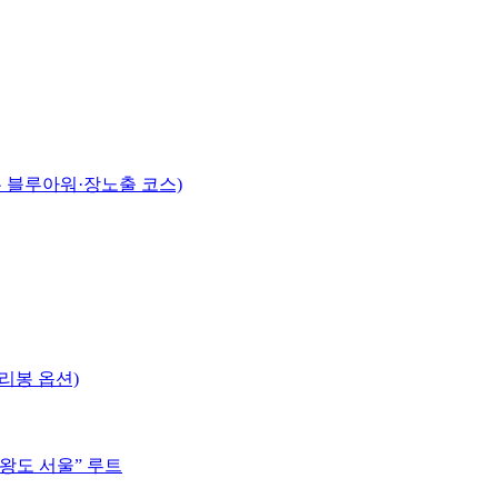
는 블루아워·장노출 코스)
리봉 옵션)
“왕도 서울” 루트