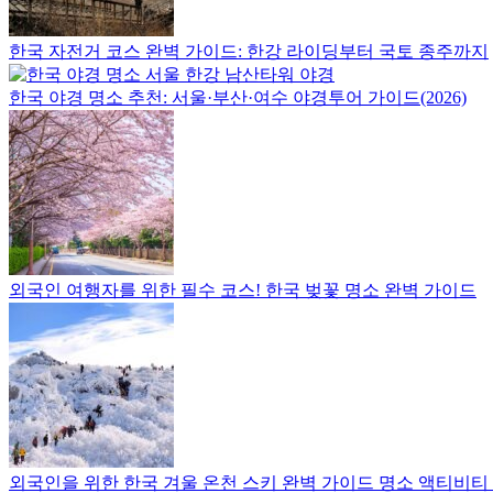
를
한
이
한
국
한국 자전거 코스 완벽 가이드: 한강 라이딩부터 국토 종주까지
곳
정
드
에
착
한국 야경 명소 추천: 서울·부산·여수 야경투어 가이드(2026)
정
에
리
필
합
요
니
한
다.
핵
심
정
보
를
외국인 여행자를 위한 필수 코스! 한국 벚꽃 명소 완벽 가이드
한
곳
에
정
리
합
니
다.
외국인을 위한 한국 겨울 온천 스키 완벽 가이드 명소 액티비티