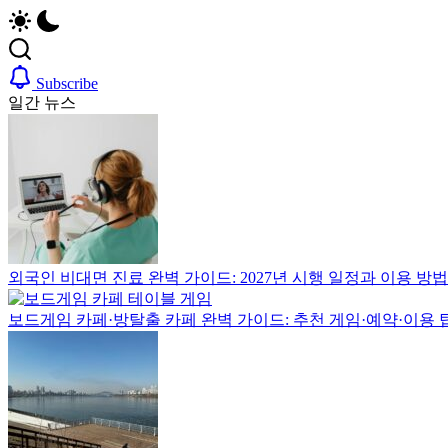
생
업,
자,
을
날
은
활
씨,
행
위
여
계
실
Subscribe
행
좌,
일간 뉴스
한
정
집
전
보
구
한
까
하
가
지
기,
국
한
교
이
국
통,
정
생
취
드
착
업,
외국인 비대면 진료 완벽 가이드: 2027년 시행 일정과 이용 방법
에
날
활
필
씨,
보드게임 카페·방탈출 카페 완벽 가이드: 추천 게임·예약·이용 
요
여
실
한
행
핵
정
전
심
보
정
까
가
보
지