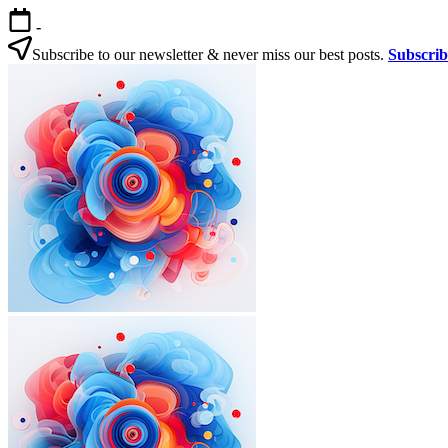
본
-
문
Subscribe to our newsletter & never miss our best posts.
Subscri
으
로
건
너
뛰
기
외
한
국
인
국
을
위
살
한