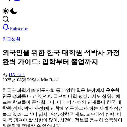
취
비
업,
자,
날
은
씨,
행
여
계
Subscribe
행
좌,
한국생활
정
집
보
구
외국인을 위한 한국 대학원 석박사 과정
까
하
지
기,
완벽 가이드: 입학부터 졸업까지
한
교
국
통,
By
DX Talk
정
취
2025년 08월 29일
4 Min Read
착
업,
에
날
한국은 과학기술·인문사회 등 다양한 학문 분야에서
우수한
필
씨,
연구 성과
를 내고 있으며, 글로벌 대학 랭킹에서도 상위권에
요
여
드는 학교들이 존재합니다. 이에 따라 해외 인재들이 한국 대
한
행
학원(석사, 박사 과정)에 진학해 연구하고자 하는 사례가 점점
핵
정
늘고 있죠. 그러나 입시 과정, 장학금 제도, 교수와의 컨택, 비
심
보
자 등 챙겨야 할 사항이 많아, 사전에 정보를 충분히 습득해야
정
까
원활하게 준비할 수 있습니다.