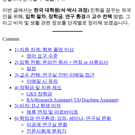
보
지
를
한
이번 글에서는
한국 대학원(석·박사 과정)
진학을 꿈꾸는 외국
한
국
인을 위해,
입학 절차
,
장학금
,
연구 환경
과
교수 컨택
방법, 그
곳
정
리고 비자 및 생활 관련 정보를 단계별로 정리해 보겠습니다.
에
착
정
에
Contents
리
필
합
요
1) 지원 자격: 학부 졸업 이상
니
한
영어 요구 수준
다.
핵
2) 입학 전형: 온라인 원서 + 면접 or 서류심사
심
일정
정
3) 교수 컨택: 연구실 인턴·이메일 접근
보
이메일 시 유의
를
4) 장학금 및 지원 제도
한
GKS 장학금
곳
RA(Research Assistant)·TA(Teaching Assistant)
에
5) 비자: D-2 학생 비자
정
체류 연장 및 아르바이트
리
6) 학업과 연구환경: 강의, 세미나, 연구실 문화
합
이공계 연구실 문화
니
인문사회계 분위기
다.