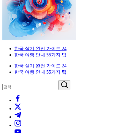
이
국
한
드
인
국
을
생
위
활
한
실
한
전
국
가
외
한국 살기 완전 가이드 24
생
이
국
한국 여행 안내 55가지 팁
활
드.
인
실
비
을
한국 살기 완전 가이드 24
전
자,
위
한국 여행 안내 55가지 팁
가
은
한
이
행
한
닫
검
드
계
국
기
검
색
좌,
생
https://www.facebook.com/
색
집
활
https://twitter.com/
구
실
하
전
https://t.me/
기,
가
https://www.instagram.com/
교
이
https://youtube.com/
통,
드.