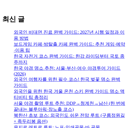
최신 글
외국인 비대면 진료 완벽 가이드: 2027년 시행 일정과 이
용 방법
보드게임 카페·방탈출 카페 완벽 가이드: 추천 게임·예약
·이용 팁
한국 자전거 코스 완벽 가이드: 한강 라이딩부터 국토 종
주까지
한국 야경 명소 추천: 서울·부산·여수 야경투어 가이드
(2026)
외국인 여행자를 위한 필수 코스! 한국 벚꽃 명소 완벽
가이드
외국인을 위한 한국 겨울 온천 스키 완벽 가이드 명소 액
티비티 팁 총정리
서울 야경 촬영 루트 추천: DDP→청계천→남산 (한 번에
끝내는 블루아워·장노출 코스)
북한산 초보 코스: 외국인도 쉬운 전망 루트 (구름정원길
+ 족두리봉 옵션)
을지로 레트로 루트: 노포·인쇄골목·바 골목