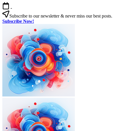
본
-
문
Subscribe to our newsletter & never miss our best posts.
으
Subscribe Now!
로
한
건
국
너
살
뛰
기
기
|
외
국
인
을
위
한
한
국
외
한
생
국
국
활
인
살
실
을
기
전
|
위
가
외
한