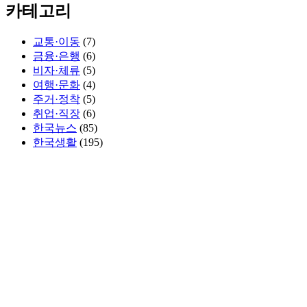
카테고리
교통·이동
(7)
금융·은행
(6)
비자·체류
(5)
여행·문화
(4)
주거·정착
(5)
취업·직장
(6)
한국뉴스
(85)
한국생활
(195)