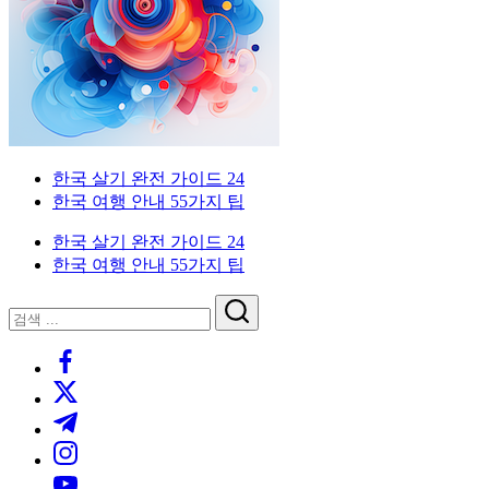
한
기
국
생
|
활
실
외
전
가
외
한
국
한국 살기 완전 가이드 24
이
국
한국 여행 안내 55가지 팁
드.
인
국
인
비
을
한국 살기 완전 가이드 24
자,
위
살
을
한국 여행 안내 55가지 팁
은
한
행
한
닫
기
검
위
계
국
기
검
색
좌,
생
|
https://www.facebook.com/
색
한
집
활
https://twitter.com/
구
실
외
한
하
전
https://t.me/
기,
가
국
https://www.instagram.com/
국
교
이
https://youtube.com/
통,
드.