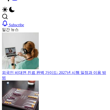
인
생
취
비
업,
자,
을
날
은
활
씨,
행
위
여
계
실
Subscribe
행
좌,
일간 뉴스
한
정
집
전
보
구
한
까
하
가
지
기,
국
한
교
이
국
통,
정
생
취
드
착
업,
외국인 비대면 진료 완벽 가이드: 2027년 시행 일정과 이용 방
에
날
활
법
필
씨,
요
여
실
한
행
핵
정
전
심
보
정
까