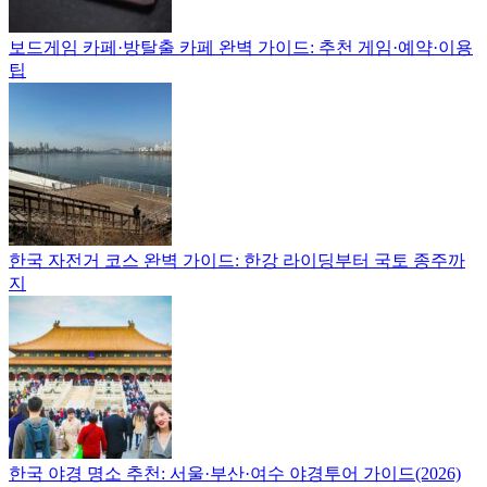
가
보
지
를
한
이
보드게임 카페·방탈출 카페 완벽 가이드: 추천 게임·예약·이용
한
국
팁
곳
정
드
에
착
정
에
리
필
합
요
니
한
다.
핵
심
정
한국 자전거 코스 완벽 가이드: 한강 라이딩부터 국토 종주까
보
지
를
한
곳
에
정
리
합
니
한국 야경 명소 추천: 서울·부산·여수 야경투어 가이드(2026)
다.