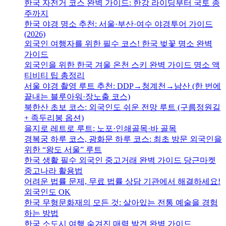
한국 자전거 코스 완벽 가이드: 한강 라이딩부터 국토 종
주까지
한국 야경 명소 추천: 서울·부산·여수 야경투어 가이드
(2026)
외국인 여행자를 위한 필수 코스! 한국 벚꽃 명소 완벽
가이드
외국인을 위한 한국 겨울 온천 스키 완벽 가이드 명소 액
티비티 팁 총정리
서울 야경 촬영 루트 추천: DDP→청계천→남산 (한 번에
끝내는 블루아워·장노출 코스)
북한산 초보 코스: 외국인도 쉬운 전망 루트 (구름정원길
+ 족두리봉 옵션)
을지로 레트로 루트: 노포·인쇄골목·바 골목
경복궁 하루 코스, 광화문 하루 코스: 최초 방문 외국인을
위한 “왕도 서울” 루트
한국 생활 필수 외국인 중고거래 완벽 가이드 당근마켓
중고나라 활용법
어려운 법률 문제, 무료 법률 상담 기관에서 해결하세요!
외국인도 OK
한국 무형문화재의 모든 것: 살아있는 전통 예술을 경험
하는 방법
한국 소도시 여행 숨겨진 매력 발견 완벽 가이드