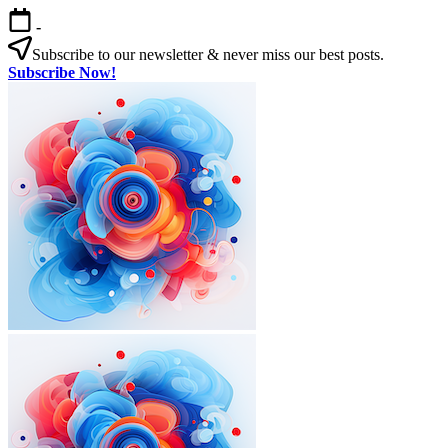
본
-
문
Subscribe to our newsletter & never miss our best posts.
으
Subscribe Now!
로
건
너
뛰
기
외
한
국
인
국
을
위
살
한