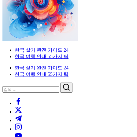
이
국
한
드
인
국
을
생
위
활
한
실
한
전
국
가
외
한국 살기 완전 가이드 24
생
이
국
한국 여행 안내 55가지 팁
활
드.
인
실
비
을
한국 살기 완전 가이드 24
전
자,
위
한국 여행 안내 55가지 팁
가
은
한
이
행
한
닫
검
드
계
국
기
검
색
좌,
생
https://www.facebook.com/
색
집
활
https://twitter.com/
구
실
하
전
https://t.me/
기,
가
https://www.instagram.com/
교
이
https://youtube.com/
통,
드.