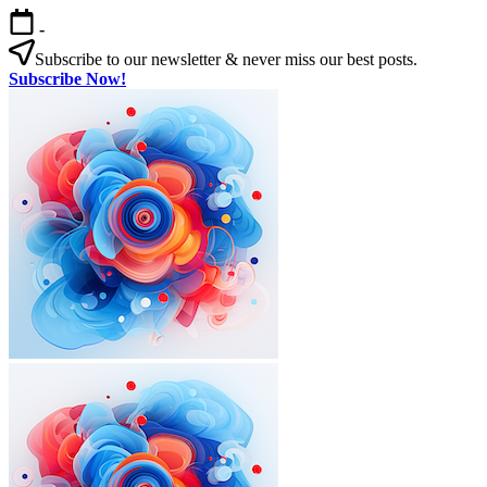
본
-
문
Subscribe to our newsletter & never miss our best posts.
으
Subscribe Now!
로
한
건
국
너
살
뛰
기
기
|
외
국
인
을
위
한
한
국
외
한
생
국
국
활
인
살
실
을
기
전
|
위
가
외
한