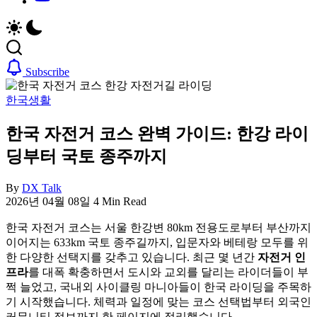
취
비
업,
자,
날
은
씨,
행
여
계
Subscribe
행
좌,
정
집
한국생활
보
구
까
하
한국 자전거 코스 완벽 가이드: 한강 라이
지
기,
딩부터 국토 종주까지
한
교
국
통,
By
DX Talk
정
취
2026년 04월 08일
4 Min Read
착
업,
에
날
한국 자전거 코스는 서울 한강변 80km 전용도로부터 부산까지
필
씨,
이어지는 633km 국토 종주길까지, 입문자와 베테랑 모두를 위
요
여
한 다양한 선택지를 갖추고 있습니다. 최근 몇 년간
자전거 인
한
행
프라
를 대폭 확충하면서 도시와 교외를 달리는 라이더들이 부
핵
정
쩍 늘었고, 국내외 사이클링 마니아들이 한국 라이딩을 주목하
심
보
기 시작했습니다. 체력과 일정에 맞는 코스 선택법부터 외국인
정
까
커뮤니티 정보까지 한 페이지에 정리했습니다.