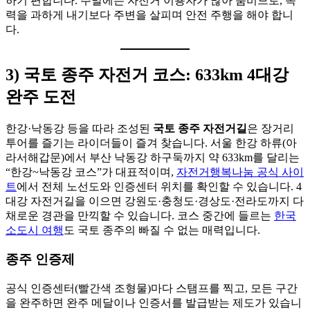
하기 편합니다. 주말에는 자전거 이용자가 많아 붐비므로, 속
력을 과하게 내기보다 주변을 살피며 안전 주행을 해야 합니
다.
3) 국토 종주 자전거 코스: 633km 4대강
완주 도전
한강·낙동강 등을 따라 조성된
국토 종주 자전거길
은 장거리
투어를 즐기는 라이더들이 즐겨 찾습니다. 서울 한강 하류(아
라서해갑문)에서 부산 낙동강 하구둑까지 약 633km를 달리는
“한강~낙동강 코스”가 대표적이며,
자전거행복나눔 공식 사이
트
에서 전체 노선도와 인증센터 위치를 확인할 수 있습니다. 4
대강 자전거길을 이으면 강원도·충청도·경상도·전라도까지 다
채로운 경관을 만끽할 수 있습니다. 코스 중간에 들르는
한국
소도시 여행
도 국토 종주의 빠질 수 없는 매력입니다.
종주 인증제
공식 인증센터(빨간색 조형물)마다 스탬프를 찍고, 모든 구간
을 완주하면 완주 메달이나 인증서를 발급받는 제도가 있습니