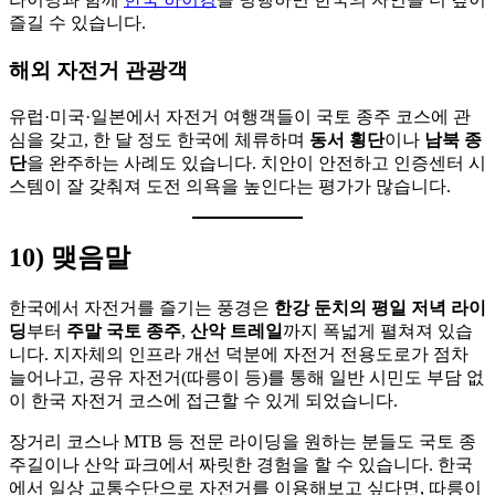
즐길 수 있습니다.
해외 자전거 관광객
유럽·미국·일본에서 자전거 여행객들이 국토 종주 코스에 관
심을 갖고, 한 달 정도 한국에 체류하며
동서 횡단
이나
남북 종
단
을 완주하는 사례도 있습니다. 치안이 안전하고 인증센터 시
스템이 잘 갖춰져 도전 의욕을 높인다는 평가가 많습니다.
10) 맺음말
한국에서 자전거를 즐기는 풍경은
한강 둔치의 평일 저녁 라이
딩
부터
주말 국토 종주
,
산악 트레일
까지 폭넓게 펼쳐져 있습
니다. 지자체의 인프라 개선 덕분에 자전거 전용도로가 점차
늘어나고, 공유 자전거(따릉이 등)를 통해 일반 시민도 부담 없
이 한국 자전거 코스에 접근할 수 있게 되었습니다.
장거리 코스나 MTB 등 전문 라이딩을 원하는 분들도 국토 종
주길이나 산악 파크에서 짜릿한 경험을 할 수 있습니다. 한국
에서 일상 교통수단으로 자전거를 이용해보고 싶다면, 따릉이