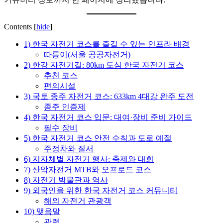
보
지
를
한
한
국
Contents
[
hide
]
곳
정
1) 한국 자전거 코스를 즐길 수 있는 인프라 배경
에
착
따릉이(서울 공공자전거)
정
에
2) 한강 자전거길: 80km 도심 한국 자전거 코스
리
필
추천 코스
합
요
편의시설
니
한
3) 국토 종주 자전거 코스: 633km 4대강 완주 도전
다.
핵
종주 인증제
심
4) 한국 자전거 코스 입문: 대여·장비 준비 가이드
정
필수 장비
보
5) 한국 자전거 코스 안전 수칙과 도로 예절
를
주정차와 질서
한
6) 지자체별 자전거 행사: 축제와 대회
곳
7) 산악자전거 MTB와 오프로드 코스
에
8) 자전거 박물관과 역사
정
9) 외국인을 위한 한국 자전거 코스 커뮤니티
리
해외 자전거 관광객
합
10) 맺음말
니
관련
다.