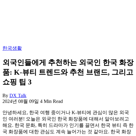
보
지
를
한
한
국
곳
정
에
착
정
에
리
필
합
요
한국생활
니
한
다.
핵
외국인들에게 추천하는 외국인 한국 화장
심
품: K-뷰티 트렌드와 추천 브랜드, 그리고
정
보
쇼핑 팁 3
를
한
By
DX Talk
곳
2024년 08월 09일
4 Min Read
에
정
안녕하세요, 한국 여행 중이거나 K-뷰티에 관심이 많은 외국
리
인 여러분! 오늘은 외국인 한국 화장품에 대해서 알아보려고
합
해요. 한국 문화, 특히 드라마가 인기를 끌면서 한국 뷰티 즉 한
니
국 화장품에 대한 관심도 계속 늘어가는 것 같아요. 한국 화장
다.