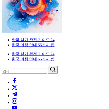
이
국
한
드
인
국
을
생
위
활
한
실
한
전
국
가
외
한국 살기 완전 가이드 24
생
이
국
한국 여행 안내 55가지 팁
활
드.
인
실
비
을
한국 살기 완전 가이드 24
전
자,
위
한국 여행 안내 55가지 팁
가
은
한
이
행
한
닫
검
드
계
국
기
검
색
좌,
생
https://www.facebook.com/
색
집
활
https://twitter.com/
구
실
하
전
https://t.me/
기,
가
https://www.instagram.com/
교
이
https://youtube.com/
통,
드.