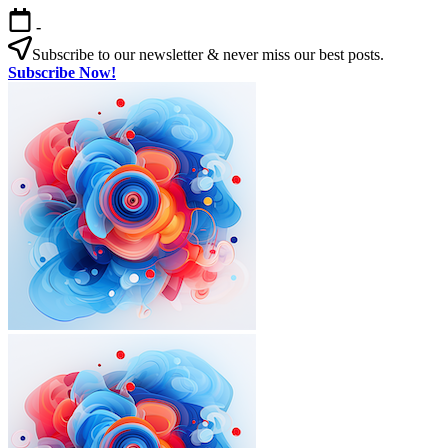
본
-
문
Subscribe to our newsletter & never miss our best posts.
으
Subscribe Now!
로
한
건
국
너
살
뛰
기
기
|
외
국
인
을
위
한
한
국
외
한
생
국
국
활
인
살
실
을
기
전
|
위
가
외
한