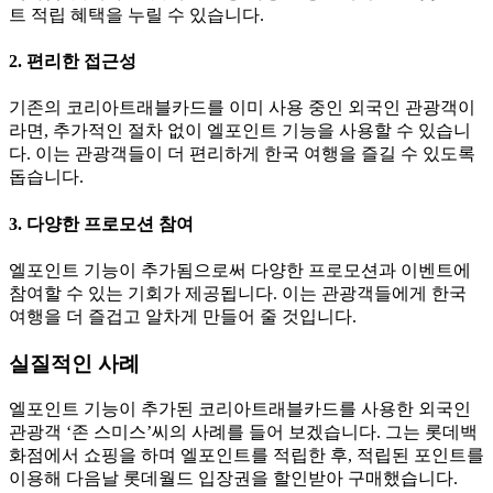
트 적립 혜택을 누릴 수 있습니다.
2. 편리한 접근성
기존의 코리아트래블카드를 이미 사용 중인 외국인 관광객이
라면, 추가적인 절차 없이 엘포인트 기능을 사용할 수 있습니
다. 이는 관광객들이 더 편리하게 한국 여행을 즐길 수 있도록
돕습니다.
3. 다양한 프로모션 참여
엘포인트 기능이 추가됨으로써 다양한 프로모션과 이벤트에
참여할 수 있는 기회가 제공됩니다. 이는 관광객들에게 한국
여행을 더 즐겁고 알차게 만들어 줄 것입니다.
실질적인 사례
엘포인트 기능이 추가된 코리아트래블카드를 사용한 외국인
관광객 ‘존 스미스’씨의 사례를 들어 보겠습니다. 그는 롯데백
화점에서 쇼핑을 하며 엘포인트를 적립한 후, 적립된 포인트를
이용해 다음날 롯데월드 입장권을 할인받아 구매했습니다.