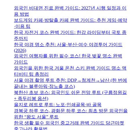
외국인 비대면 진료 완벽 가이드: 2027년 시행 일정과 이
용 방법
보드게임 카페·방탈출 카페 완벽 가이드: 추천 게임·예약
·이용 팁
한국 자전거 코스 완벽 가이드: 한강 라이딩부터 국토 종
주까지
한국 야경 명소 추천: 서울·부산·여수 야경투어 가이드
(2026)
외국인 여행자를 위한 필수 코스! 한국 벚꽃 명소 완벽
가이드
외국인을 위한 한국 겨울 온천 스키 완벽 가이드 명소 액
티비티 팁 총정리
서울 야경 촬영 루트 추천: DDP→청계천→남산 (한 번에
끝내는 블루아워·장노출 코스)
북한산 초보 코스: 외국인도 쉬운 전망 루트 (구름정원길
+ 족두리봉 옵션)
을지로 레트로 루트: 노포·인쇄골목·바 골목
경복궁 하루 코스, 광화문 하루 코스: 최초 방문 외국인을
위한 “왕도 서울” 루트
한국 생활 필수 외국인 중고거래 완벽 가이드 당근마켓
중고나라 활용법