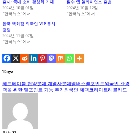
출시: 국내 소비 활성화 기대
필수 앱 얼라이언스 출범
2024년 10월 01일
2024년 10월 12일
"한국뉴스"에서
"한국뉴스"에서
한국 백화점 외국인 VIP 유치
경쟁
2024년 11월 07일
"한국뉴스"에서
Tags:
레드테이블 협약
롯데 계열사
롯데멤버스
엘포인트
외국인 관광
객을 위한 엘포인트 기능 추가
외국인 혜택
코리아트래블카드
작성자