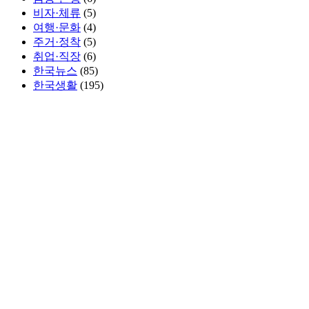
비자·체류
(5)
여행·문화
(4)
주거·정착
(5)
취업·직장
(6)
한국뉴스
(85)
한국생활
(195)