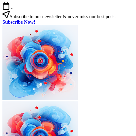
본
-
문
Subscribe to our newsletter & never miss our best posts.
으
Subscribe Now!
로
한
건
국
너
살
뛰
기
기
|
외
국
인
을
위
한
한
국
외
한
생
국
국
활
인
살
실
을
기
전
|
위
가
외
한