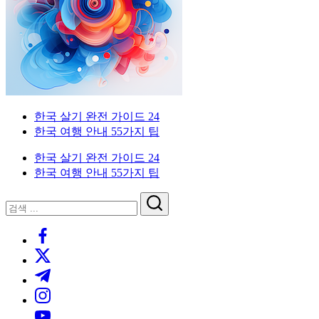
이
국
한
드
인
국
을
생
위
활
한
실
한
전
국
가
외
한국 살기 완전 가이드 24
생
이
국
한국 여행 안내 55가지 팁
활
드.
인
실
비
을
한국 살기 완전 가이드 24
전
자,
위
한국 여행 안내 55가지 팁
가
은
한
이
행
한
닫
검
드
계
국
기
검
색
좌,
생
https://www.facebook.com/
색
집
활
https://twitter.com/
구
실
하
전
https://t.me/
기,
가
https://www.instagram.com/
교
이
https://youtube.com/
통,
드.