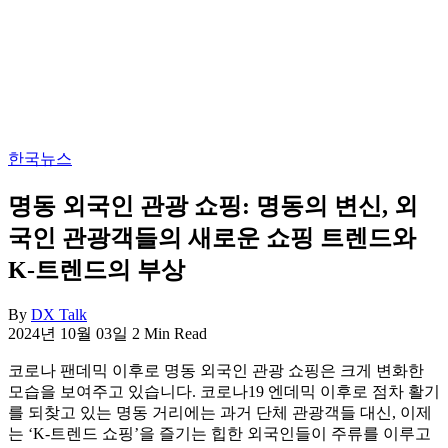
보
지
를
한
한
국
곳
정
에
착
정
에
리
필
합
요
한국뉴스
니
한
다.
핵
명동 외국인 관광 쇼핑: 명동의 변신, 외
심
국인 관광객들의 새로운 쇼핑 트렌드와
정
보
K-트렌드의 부상
를
한
By
DX Talk
곳
2024년 10월 03일
2 Min Read
에
정
코로나 팬데믹 이후로 명동 외국인 관광 쇼핑은 크게 변화한
리
모습을 보여주고 있습니다. 코로나19 엔데믹 이후로 점차 활기
합
를 되찾고 있는 명동 거리에는 과거 단체 관광객들 대신, 이제
니
는 ‘K-트렌드 쇼핑’을 즐기는 힙한 외국인들이 주류를 이루고
다.