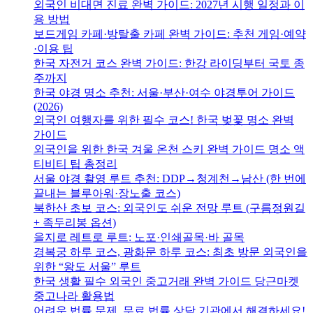
외국인 비대면 진료 완벽 가이드: 2027년 시행 일정과 이
용 방법
보드게임 카페·방탈출 카페 완벽 가이드: 추천 게임·예약
·이용 팁
한국 자전거 코스 완벽 가이드: 한강 라이딩부터 국토 종
주까지
한국 야경 명소 추천: 서울·부산·여수 야경투어 가이드
(2026)
외국인 여행자를 위한 필수 코스! 한국 벚꽃 명소 완벽
가이드
외국인을 위한 한국 겨울 온천 스키 완벽 가이드 명소 액
티비티 팁 총정리
서울 야경 촬영 루트 추천: DDP→청계천→남산 (한 번에
끝내는 블루아워·장노출 코스)
북한산 초보 코스: 외국인도 쉬운 전망 루트 (구름정원길
+ 족두리봉 옵션)
을지로 레트로 루트: 노포·인쇄골목·바 골목
경복궁 하루 코스, 광화문 하루 코스: 최초 방문 외국인을
위한 “왕도 서울” 루트
한국 생활 필수 외국인 중고거래 완벽 가이드 당근마켓
중고나라 활용법
어려운 법률 문제, 무료 법률 상담 기관에서 해결하세요!