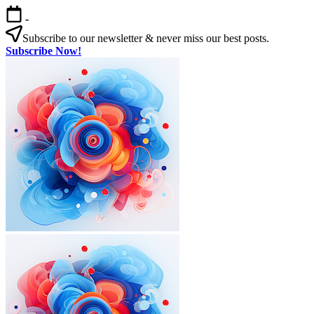
본
-
문
Subscribe to our newsletter & never miss our best posts.
으
Subscribe Now!
로
한
건
국
너
살
뛰
기
기
|
외
국
인
을
위
한
한
국
외
한
생
국
국
활
인
살
실
을
기
전
|
위
가
외
한