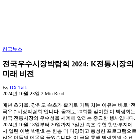
보
지
를
한
한
국
곳
정
에
착
정
에
리
필
합
요
한국뉴스
니
한
다.
핵
전국우수시장박람회 2024: K전통시장의
심
미래 비전
정
보
를
By
DX Talk
한
2024년 10월 23일
2 Min Read
곳
매년 초가을, 강원도 속초가 활기로 가득 차는 이유는 바로 ‘전
에
국우수시장박람회’입니다. 올해로 20회를 맞이한 이 박람회는
정
한국 전통시장의 우수성을 세계에 알리는 중요한 행사입니다.
리
2024년 10월 18일부터 20일까지 3일간 속초 수협 항만부지에
합
서 열린 이번 박람회는 한층 더 다양하고 풍성한 프로그램으로
니
많은 이들의 이목을 끌었습니다. 이 글을 통해 박람회의 주요
다.