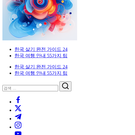
이
국
한
드
인
국
을
생
위
활
한
실
한
전
국
가
외
한국 살기 완전 가이드 24
생
이
국
한국 여행 안내 55가지 팁
활
드.
인
실
비
을
한국 살기 완전 가이드 24
전
자,
위
한국 여행 안내 55가지 팁
가
은
한
이
행
한
닫
검
드
계
국
기
검
색
좌,
생
https://www.facebook.com/
색
집
활
https://twitter.com/
구
실
하
전
https://t.me/
기,
가
https://www.instagram.com/
교
이
https://youtube.com/
통,
드.