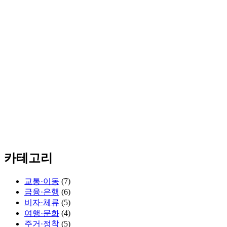
카테고리
교통·이동
(7)
금융·은행
(6)
비자·체류
(5)
여행·문화
(4)
주거·정착
(5)