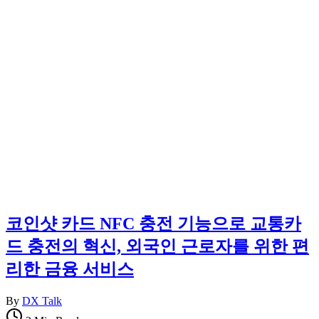
보
지
를
한
한
국
곳
정
에
착
정
에
리
필
합
요
니
한
다.
핵
심
정
보
를
한
코인샷 카드 NFC 충전 기능으로 교통카
곳
드 충전의 혁신, 외국인 근로자를 위한 편
에
정
리한 금융 서비스
리
합
By
DX Talk
니
다.