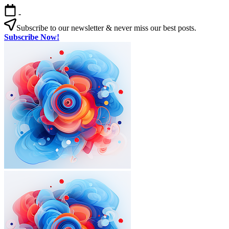
본
-
문
Subscribe to our newsletter & never miss our best posts.
으
Subscribe Now!
로
한
건
국
너
살
뛰
기
기
|
외
국
인
을
위
한
한
국
외
한
생
국
국
활
인
살
실
을
기
전
|
위
가
외
한