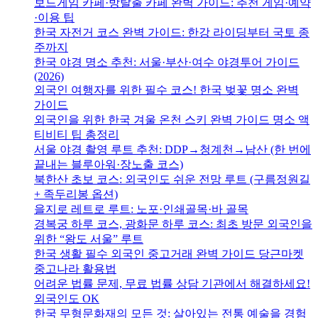
보드게임 카페·방탈출 카페 완벽 가이드: 추천 게임·예약
·이용 팁
한국 자전거 코스 완벽 가이드: 한강 라이딩부터 국토 종
주까지
한국 야경 명소 추천: 서울·부산·여수 야경투어 가이드
(2026)
외국인 여행자를 위한 필수 코스! 한국 벚꽃 명소 완벽
가이드
외국인을 위한 한국 겨울 온천 스키 완벽 가이드 명소 액
티비티 팁 총정리
서울 야경 촬영 루트 추천: DDP→청계천→남산 (한 번에
끝내는 블루아워·장노출 코스)
북한산 초보 코스: 외국인도 쉬운 전망 루트 (구름정원길
+ 족두리봉 옵션)
을지로 레트로 루트: 노포·인쇄골목·바 골목
경복궁 하루 코스, 광화문 하루 코스: 최초 방문 외국인을
위한 “왕도 서울” 루트
한국 생활 필수 외국인 중고거래 완벽 가이드 당근마켓
중고나라 활용법
어려운 법률 문제, 무료 법률 상담 기관에서 해결하세요!
외국인도 OK
한국 무형문화재의 모든 것: 살아있는 전통 예술을 경험