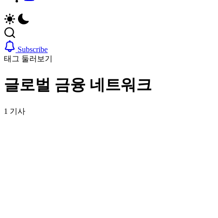
취
비
업,
자,
날
은
씨,
행
여
계
Subscribe
행
좌,
태그 둘러보기
정
집
보
구
글로벌 금융 네트워크
까
하
지
기,
한
교
1 기사
국
통,
정
취
착
업,
에
날
필
씨,
요
여
한
행
핵
정
심
보
정
까