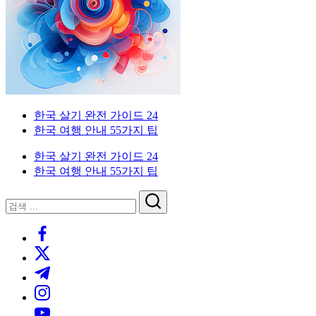
이
국
한
드
인
국
을
생
위
활
한
실
한
전
국
가
외
한국 살기 완전 가이드 24
생
이
국
한국 여행 안내 55가지 팁
활
드.
인
실
비
을
한국 살기 완전 가이드 24
전
자,
위
한국 여행 안내 55가지 팁
가
은
한
이
행
한
닫
검
드
계
국
기
검
색
좌,
생
https://www.facebook.com/
색
집
활
https://twitter.com/
구
실
하
전
https://t.me/
기,
가
https://www.instagram.com/
교
이
https://youtube.com/
통,
드.