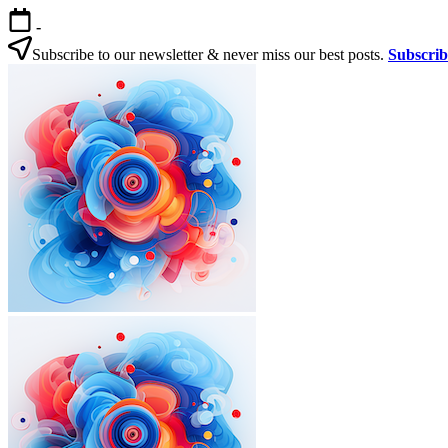
본
-
문
Subscribe to our newsletter & never miss our best posts.
Subscri
으
한
로
국
건
살
너
기
뛰
|
기
외
국
인
을
위
한
한
국
외
한
생
국
국
활
인
살
실
을
기
전
|
위
가
외
한
이
국