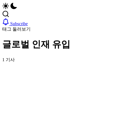
업,
자,
날
은
씨,
행
여
계
Subscribe
행
좌,
태그 둘러보기
정
집
보
구
글로벌 인재 유입
까
하
지
기,
한
교
1 기사
국
통,
정
취
착
업,
에
날
필
씨,
요
여
한
행
핵
정
심
보
정
까
보
지