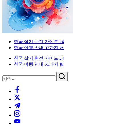
한
드
인
국
을
생
위
활
한
실
한
전
국
가
외
한국 살기 완전 가이드 24
생
이
국
한국 여행 안내 55가지 팁
활
드.
인
실
비
을
한국 살기 완전 가이드 24
전
자,
위
한국 여행 안내 55가지 팁
가
은
한
이
행
한
닫
검
드
계
국
기
검
색
좌,
생
https://www.facebook.com/
색
집
활
https://twitter.com/
구
실
하
전
https://t.me/
기,
가
https://www.instagram.com/
교
이
https://youtube.com/
통,
드.
취
비