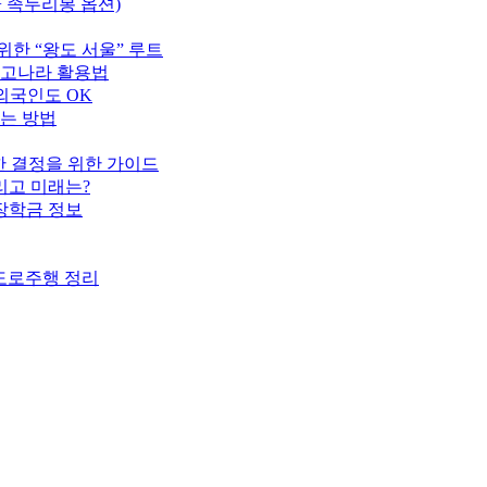
+ 족두리봉 옵션)
위한 “왕도 서울” 루트
중고나라 활용법
외국인도 OK
하는 방법
명한 결정을 위한 가이드
리고 미래는?
 장학금 정보
·도로주행 정리