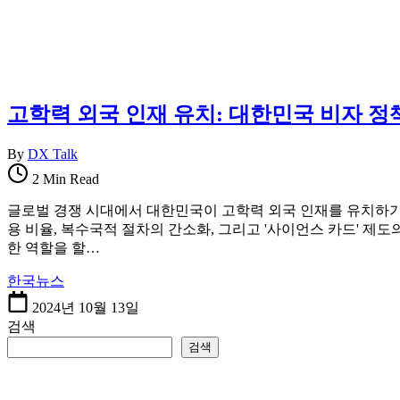
를
한
한
국
곳
정
에
착
정
에
리
필
고학력 외국 인재 유치: 대한민국 비자 
합
요
니
한
By
DX Talk
다.
핵
심
2 Min Read
정
글로벌 경쟁 시대에서 대한민국이 고학력 외국 인재를 유치하기 위
보
용 비율, 복수국적 절차의 간소화, 그리고 '사이언스 카드' 제
를
한 역할을 할…
한
곳
한국뉴스
에
2024년 10월 13일
정
검색
리
합
검색
니
다.