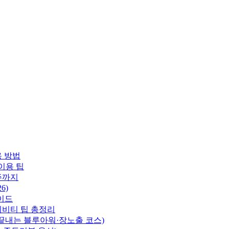
용 방법
이용 팁
주까지
6)
이드
티비티 팁 총정리
 끝내는 블루아워·장노출 코스)