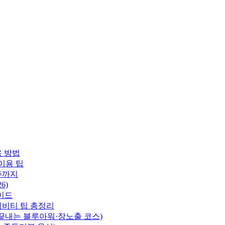
용 방법
이용 팁
주까지
6)
이드
티비티 팁 총정리
 끝내는 블루아워·장노출 코스)