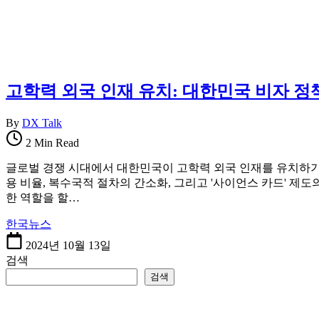
를
한
한
국
곳
정
에
착
정
에
리
필
고학력 외국 인재 유치: 대한민국 비자 
합
요
니
한
By
DX Talk
다.
핵
심
2 Min Read
정
글로벌 경쟁 시대에서 대한민국이 고학력 외국 인재를 유치하기 위
보
용 비율, 복수국적 절차의 간소화, 그리고 '사이언스 카드' 제
를
한 역할을 할…
한
곳
한국뉴스
에
2024년 10월 13일
정
검색
리
합
검색
니
다.