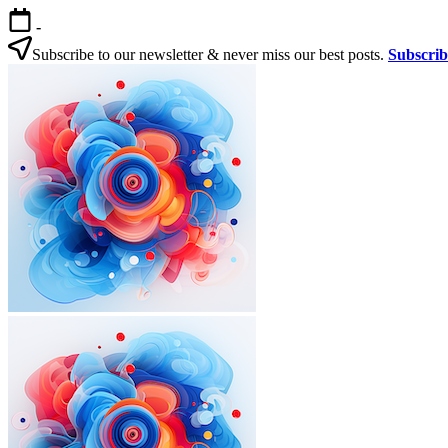
본
-
문
Subscribe to our newsletter & never miss our best posts.
Subscri
으
한
로
국
건
살
너
기
뛰
|
기
외
국
인
을
위
한
한
국
외
한
생
국
국
활
인
살
실
을
기
전
|
위
가
외
한
이
국