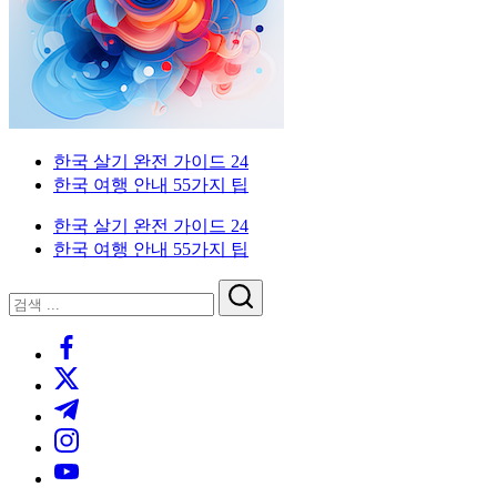
한
드
인
국
을
생
위
활
한
실
한
전
국
가
외
한국 살기 완전 가이드 24
생
이
국
한국 여행 안내 55가지 팁
활
드.
인
실
비
을
한국 살기 완전 가이드 24
전
자,
위
한국 여행 안내 55가지 팁
가
은
한
이
행
한
닫
검
드
계
국
기
검
색
좌,
생
https://www.facebook.com/
색
집
활
https://twitter.com/
구
실
하
전
https://t.me/
기,
가
https://www.instagram.com/
교
이
https://youtube.com/
통,
드.
취
비