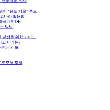
+ 족두리봉 옵션)
위한 “왕도 서울” 루트
중고나라 활용법
외국인도 OK
하는 방법
명한 결정을 위한 가이드
리고 미래는?
 장학금 정보
·도로주행 정리