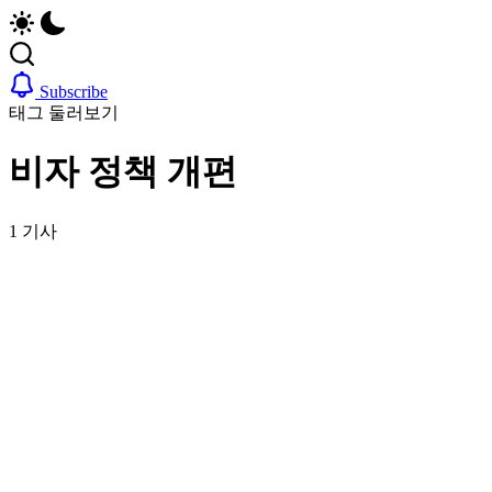
업,
자,
날
은
씨,
행
여
계
Subscribe
행
좌,
태그 둘러보기
정
집
보
구
비자 정책 개편
까
하
지
기,
한
교
1 기사
국
통,
정
취
착
업,
에
날
필
씨,
요
여
한
행
핵
정
심
보
정
까
보
지