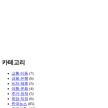
카테고리
교통·이동
(7)
금융·은행
(6)
비자·체류
(5)
여행·문화
(4)
주거·정착
(5)
취업·직장
(6)
한국뉴스
(85)