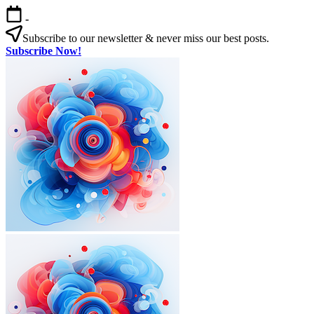
본
-
문
Subscribe to our newsletter & never miss our best posts.
으
Subscribe Now!
로
한
건
국
너
살
뛰
기
기
|
외
국
인
을
위
한
한
국
외
한
생
국
국
활
인
살
실
을
기
전
|
위
가
외
한