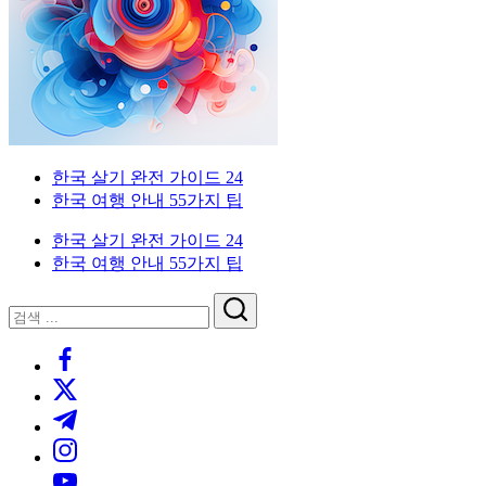
이
국
한
드
인
국
을
생
위
활
한
실
한
전
국
가
외
한국 살기 완전 가이드 24
생
이
국
한국 여행 안내 55가지 팁
활
드.
인
실
비
을
한국 살기 완전 가이드 24
전
자,
위
한국 여행 안내 55가지 팁
가
은
한
이
행
한
닫
검
드
계
국
기
검
색
좌,
생
https://www.facebook.com/
색
집
활
https://twitter.com/
구
실
하
전
https://t.me/
기,
가
https://www.instagram.com/
교
이
https://youtube.com/
통,
드.