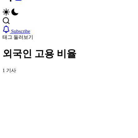
취
비
업,
자,
날
은
씨,
행
여
계
Subscribe
행
좌,
태그 둘러보기
정
집
보
구
외국인 고용 비율
까
하
지
기,
한
교
1 기사
국
통,
정
취
착
업,
에
날
필
씨,
요
여
한
행
핵
정
심
보
정
까