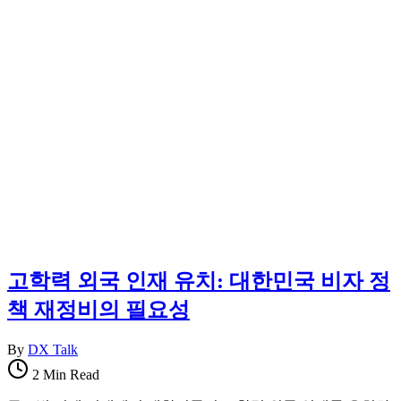
보
지
를
한
한
국
곳
정
에
착
정
에
리
필
합
요
니
한
다.
핵
심
정
보
를
한
고학력 외국 인재 유치: 대한민국 비자 정
곳
책 재정비의 필요성
에
정
리
By
DX Talk
합
2 Min Read
니
다.