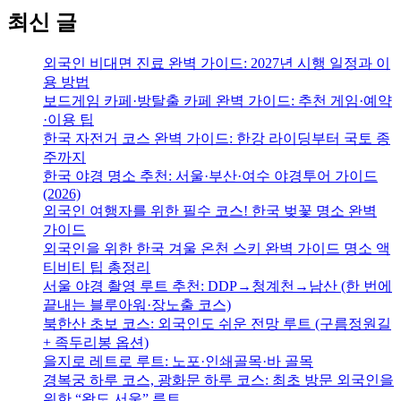
최신 글
외국인 비대면 진료 완벽 가이드: 2027년 시행 일정과 이
용 방법
보드게임 카페·방탈출 카페 완벽 가이드: 추천 게임·예약
·이용 팁
한국 자전거 코스 완벽 가이드: 한강 라이딩부터 국토 종
주까지
한국 야경 명소 추천: 서울·부산·여수 야경투어 가이드
(2026)
외국인 여행자를 위한 필수 코스! 한국 벚꽃 명소 완벽
가이드
외국인을 위한 한국 겨울 온천 스키 완벽 가이드 명소 액
티비티 팁 총정리
서울 야경 촬영 루트 추천: DDP→청계천→남산 (한 번에
끝내는 블루아워·장노출 코스)
북한산 초보 코스: 외국인도 쉬운 전망 루트 (구름정원길
+ 족두리봉 옵션)
을지로 레트로 루트: 노포·인쇄골목·바 골목
경복궁 하루 코스, 광화문 하루 코스: 최초 방문 외국인을
위한 “왕도 서울” 루트