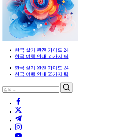
이
국
한
드
인
국
을
생
위
활
한
실
한
전
국
가
외
한국 살기 완전 가이드 24
생
이
국
한국 여행 안내 55가지 팁
활
드.
인
실
비
을
한국 살기 완전 가이드 24
전
자,
위
한국 여행 안내 55가지 팁
가
은
한
이
행
한
닫
검
드
계
국
기
검
색
좌,
생
https://www.facebook.com/
색
집
활
https://twitter.com/
구
실
하
전
https://t.me/
기,
가
https://www.instagram.com/
교
이
https://youtube.com/
통,
드.