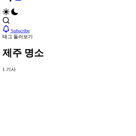
취
비
업,
자,
날
은
씨,
행
여
계
Subscribe
행
좌,
태그 둘러보기
정
집
보
구
제주 명소
까
하
지
기,
한
교
1 기사
국
통,
정
취
착
업,
에
날
필
씨,
요
여
한
행
핵
정
심
보
정
까