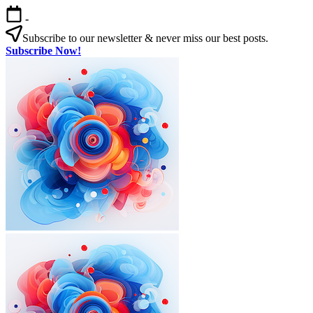
본
-
문
Subscribe to our newsletter & never miss our best posts.
으
Subscribe Now!
로
한
건
국
너
살
뛰
기
기
|
외
국
인
을
위
한
한
국
외
한
생
국
국
활
인
살
실
을
기
전
|
위
가
외
한