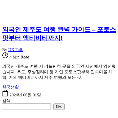
보
지
를
한
한
국
곳
정
에
착
외국인 제주도 여행 완벽 가이드 – 포토스
정
에
리
필
팟부터 액티비티까지!
합
요
니
한
By
DX Talk
다.
핵
4 Min Read
심
정
외국인 제주도 여행 시 가볼만한 곳을 외국인 시선에서 엄선했
보
습니다. 우도, 주상절리대 등 자연 포토스팟부터 민속마을 체
를
험, 이색 액티비티까지 제주 여행의 모든 것!
한
곳
한국생활
에
2024년 06월 01일
정
검색
리
검색
합
니
다.