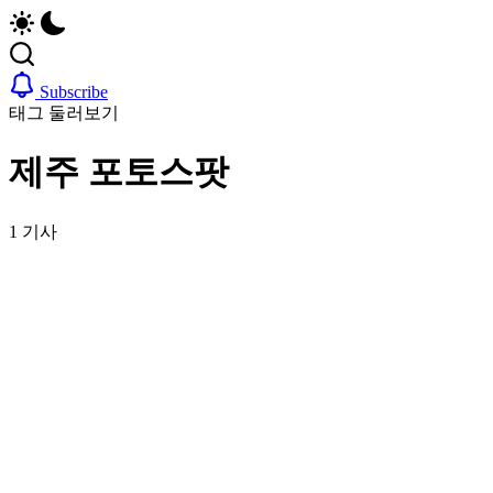
업,
자,
날
은
씨,
행
여
계
Subscribe
행
좌,
태그 둘러보기
정
집
보
구
제주 포토스팟
까
하
지
기,
한
교
1 기사
국
통,
정
취
착
업,
에
날
필
씨,
요
여
한
행
핵
정
심
보
정
까
보
지