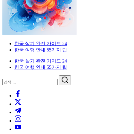
한
드
인
국
을
생
위
활
한
실
한
전
국
가
외
한국 살기 완전 가이드 24
생
이
국
한국 여행 안내 55가지 팁
활
드.
인
실
비
을
한국 살기 완전 가이드 24
전
자,
위
한국 여행 안내 55가지 팁
가
은
한
이
행
한
닫
검
드
계
국
기
검
색
좌,
생
https://www.facebook.com/
색
집
활
https://twitter.com/
구
실
하
전
https://t.me/
기,
가
https://www.instagram.com/
교
이
https://youtube.com/
통,
드.
취
비