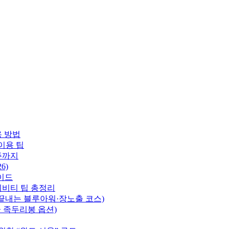
용 방법
이용 팁
주까지
6)
이드
티비티 팁 총정리
 끝내는 블루아워·장노출 코스)
+ 족두리봉 옵션)