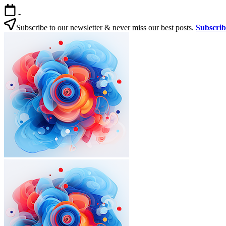
본
-
문
Subscribe to our newsletter & never miss our best posts.
Subscri
으
한
로
국
건
살
너
기
뛰
|
기
외
국
인
을
위
한
한
국
외
한
생
국
국
활
인
살
실
을
기
전
|
위
가
외
한
이
국