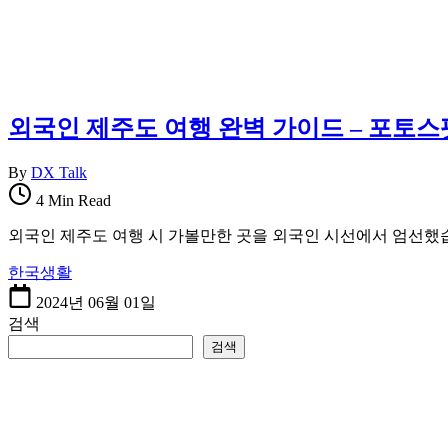
를
한
한
국
곳
정
에
착
정
에
리
필
외국인 제주도 여행 완벽 가이드 – 포토
합
요
니
한
By
DX Talk
다.
핵
심
4 Min Read
정
외국인 제주도 여행 시 가볼만한 곳을 외국인 시선에서 엄선했습
보
를
한국생활
한
2024년 06월 01일
곳
검색
에
정
검색
리
합
니
다.