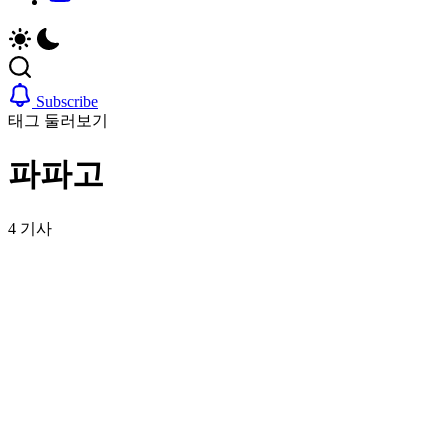
취
비
업,
자,
날
은
씨,
행
여
계
Subscribe
행
좌,
태그 둘러보기
정
집
보
구
파파고
까
하
지
기,
한
교
4 기사
국
통,
정
취
착
업,
에
날
필
씨,
요
여
한
행
핵
정
심
보
정
까