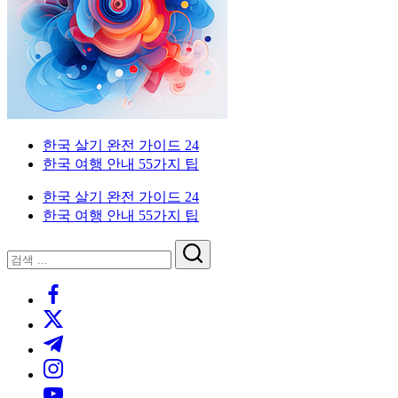
이
국
한
드
인
국
을
생
위
활
한
실
한
전
국
가
외
한국 살기 완전 가이드 24
생
이
국
한국 여행 안내 55가지 팁
활
드.
인
실
비
을
한국 살기 완전 가이드 24
전
자,
위
한국 여행 안내 55가지 팁
가
은
한
이
행
한
닫
검
드
계
국
기
검
색
좌,
생
https://www.facebook.com/
색
집
활
https://twitter.com/
구
실
하
전
https://t.me/
기,
가
https://www.instagram.com/
교
이
https://youtube.com/
통,
드.