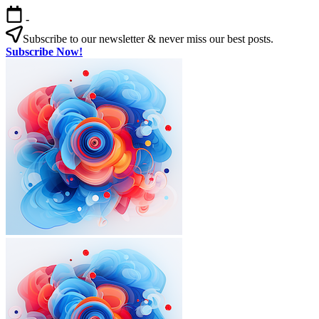
본
-
문
Subscribe to our newsletter & never miss our best posts.
으
Subscribe Now!
로
한
건
국
너
살
뛰
기
기
|
외
국
인
을
위
한
한
국
외
한
생
국
국
활
인
살
실
을
기
전
|
위
가
외
한