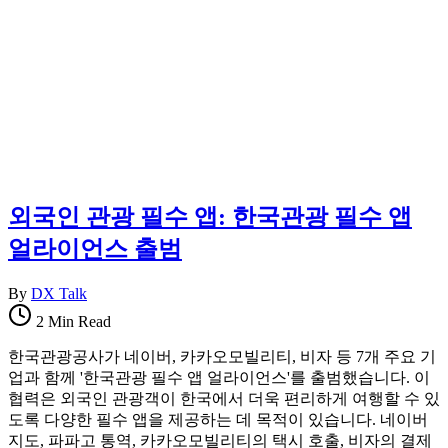
보
지
를
한
한
국
곳
정
에
착
정
에
리
필
합
요
니
한
다.
핵
외국인 관광 필수 앱: 한국관광 필수 앱
심
정
얼라이언스 출범
보
를
By
DX Talk
한
2 Min Read
곳
에
한국관광공사가 네이버, 카카오모빌리티, 비자 등 7개 주요 기
정
업과 함께 '한국관광 필수 앱 얼라이언스'를 출범했습니다. 이
리
협력은 외국인 관광객이 한국에서 더욱 편리하게 여행할 수 있
합
도록 다양한 필수 앱을 제공하는 데 목적이 있습니다. 네이버
니
지도, 파파고 통역, 카카오모빌리티의 택시 호출, 비자의 결제
다.