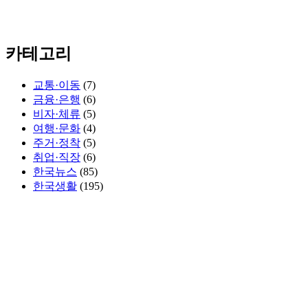
카테고리
교통·이동
(7)
금융·은행
(6)
비자·체류
(5)
여행·문화
(4)
주거·정착
(5)
취업·직장
(6)
한국뉴스
(85)
한국생활
(195)