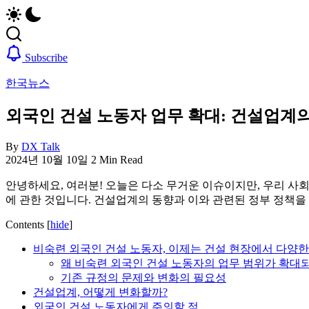
업,
자,
날
은
씨,
행
여
계
Subscribe
행
좌,
한국뉴스
정
집
보
구
외국인 건설 노동자 업무 확대: 건설업계
까
하
지
기,
한
교
By
DX Talk
국
통,
2024년 10월 10일
2 Min Read
정
취
안녕하세요, 여러분! 오늘은 다소 무거운 이슈이지만, 우리 사
착
업,
에 관한 것입니다. 건설업계의 동향과 이와 관련된 정부 정책을 
에
날
필
씨,
Contents
[
hide
]
요
여
한
행
비숙련 외국인 건설 노동자, 이제는 건설 현장에서 다양한
핵
정
왜 비숙련 외국인 건설 노동자의 업무 범위가 확대
심
보
기존 규정의 문제와 변화의 필요성
정
까
건설업계, 어떻게 변화할까?
보
지
외국인 건설 노동자에게 주의할 점