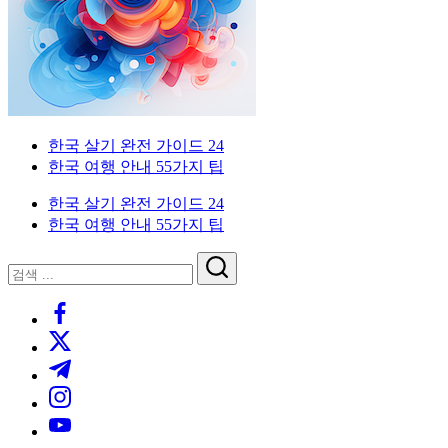
한
드
인
국
을
생
위
활
한
실
한
전
국
가
외
한국 살기 완전 가이드 24
생
이
국
한국 여행 안내 55가지 팁
활
드.
인
실
비
을
한국 살기 완전 가이드 24
전
자,
위
한국 여행 안내 55가지 팁
가
은
한
이
행
한
닫
검
드
계
국
기
검
색
좌,
생
https://www.facebook.com/
색
집
활
https://twitter.com/
구
실
하
전
https://t.me/
기,
가
https://www.instagram.com/
교
이
https://youtube.com/
통,
드.
취
비