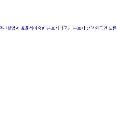
족
건설업계 효율성
비숙련 근로자
외국인 근로자 정책
외국인 노동