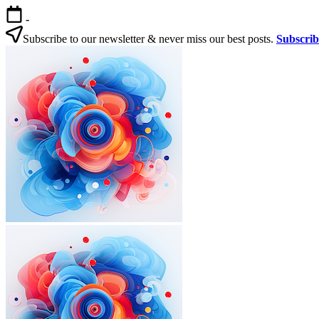
본
-
문
Subscribe to our newsletter & never miss our best posts.
Subscri
으
한
로
국
건
살
너
기
뛰
|
기
외
국
인
을
위
한
한
국
외
한
생
국
국
활
인
살
실
을
기
전
|
위
가
외
한
이
국