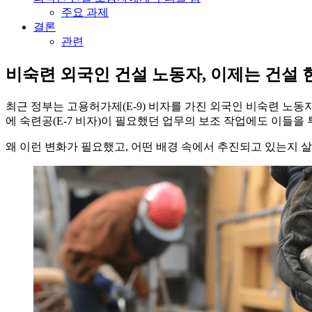
를
한
주요 과제
한
국
결론
곳
정
관련
에
착
정
에
비숙련 외국인 건설 노동자, 이제는 건설
리
필
합
요
최근 정부는 고용허가제(E-9) 비자를 가진 외국인 비숙련 노동
니
한
에 숙련공(E-7 비자)이 필요했던 업무의 보조 작업에도 이들을
다.
핵
심
왜 이런 변화가 필요했고, 어떤 배경 속에서 추진되고 있는지 
정
보
를
한
곳
에
정
리
합
니
다.