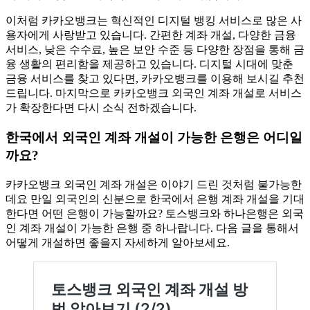
이처럼 카카오뱅크는 혁신적인 디지털 뱅킹 서비스로 많은 사
용자에게 사랑받고 있습니다. 간편한 계좌 개설, 다양한 금융
서비스, 낮은 수수료, 높은 보안 수준 등 다양한 장점을 통해 금
융 생활의 편리함을 제공하고 있습니다. 디지털 시대에 맞춘
금융 서비스를 찾고 있다면, 카카오뱅크를 이용해 보시길 추천
드립니다. 마지막으로 카카오뱅크 외국인 계좌 개설로 서비스
가 확장한다면 다시 소식 전하겠습니다.
한국에서 외국인 계좌 개설이 가능한 은행은 어디일
까요?
카카오뱅크 외국인 계좌 개설은 이야기 드린 것처럼 불가능한
데요 만일 외국인의 신분으로 한국에서 은행 계좌 개설을 기대
한다면 어떤 은행이 가능할까요? 토스뱅크와 하나은행은 외국
인 계좌 개설이 가능한 은행 중 하나랍니다. 다음 글을 통해서
어떻게 개설하면 좋을지 자세하게 알아보세요.