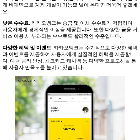
게 비대면으로 계좌 개설이 가능할 날이 온다면 더욱더 좋겠네
요.
낮은 수수료
, 카카오뱅크는 송금 및 이체 수수료가 저렴하여
사용자에게 경제적인 이점을 제공합니다. 또한 다양한 금융 서
비스 이용 시 부과되는 수수료도 합리적인 수준입니다.
다양한 혜택 및 이벤트
, 카카오뱅크는 주기적으로 다양한 혜택
과 이벤트를 제공하여 사용자에게 실질적인 혜택을 제공합니
다. 예금 금리 인상, 체크카드 캐시백 등 다양한 프로모션을 통
해 사용자 만족도를 높이고 있습니다.