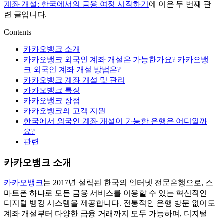
계좌 개설: 한국에서의 금융 여정 시작하기
에 이은 두 번째 관
련 글입니다.
Contents
카카오뱅크 소개
카카오뱅크 외국인 계좌 개설은 가능한가요? 카카오뱅
크 외국인 계좌 개설 방법은?
카카오뱅크 계좌 개설 및 관리
카카오뱅크 특징
카카오뱅크 장점
카카오뱅크의 고객 지원
한국에서 외국인 계좌 개설이 가능한 은행은 어디일까
요?
관련
카카오뱅크 소개
카카오뱅크
는 2017년 설립된 한국의 인터넷 전문은행으로, 스
마트폰 하나로 모든 금융 서비스를 이용할 수 있는 혁신적인
디지털 뱅킹 시스템을 제공합니다. 전통적인 은행 방문 없이도
계좌 개설부터 다양한 금융 거래까지 모두 가능하며, 디지털