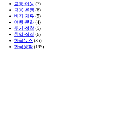
교통·이동
(7)
금융·은행
(6)
비자·체류
(5)
여행·문화
(4)
주거·정착
(5)
취업·직장
(6)
한국뉴스
(85)
한국생활
(195)