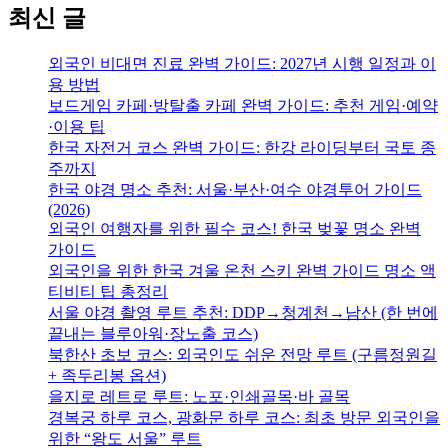
최신 글
외국인 비대면 진료 완벽 가이드: 2027년 시행 일정과 이
용 방법
보드게임 카페·방탈출 카페 완벽 가이드: 추천 게임·예약
·이용 팁
한국 자전거 코스 완벽 가이드: 한강 라이딩부터 국토 종
주까지
한국 야경 명소 추천: 서울·부산·여수 야경투어 가이드
(2026)
외국인 여행자를 위한 필수 코스! 한국 벚꽃 명소 완벽
가이드
외국인을 위한 한국 겨울 온천 스키 완벽 가이드 명소 액
티비티 팁 총정리
서울 야경 촬영 루트 추천: DDP→청계천→남산 (한 번에
끝내는 블루아워·장노출 코스)
북한산 초보 코스: 외국인도 쉬운 전망 루트 (구름정원길
+ 족두리봉 옵션)
을지로 레트로 루트: 노포·인쇄골목·바 골목
경복궁 하루 코스, 광화문 하루 코스: 최초 방문 외국인을
위한 “왕도 서울” 루트