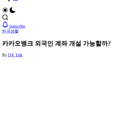
취
비
업,
자,
날
은
씨,
행
여
계
Subscribe
행
좌,
한국생활
정
집
보
구
카카오뱅크 외국인 계좌 개설 가능할까?
까
하
지
기,
By
DX Talk
한
교
국
통,
정
취
착
업,
에
날
필
씨,
요
여
한
행
핵
정
심
보
정
까