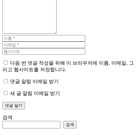
다음 번 댓글 작성을 위해 이 브라우저에 이름, 이메일, 그
리고 웹사이트를 저장합니다.
댓글 알림 이메일 받기
새 글 알림 이메일 받기
검색
검색