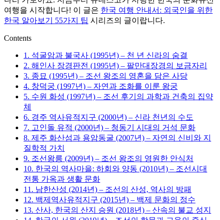
보
지
여행을 시작합니다! 이 글은
한국 여행 안내서: 외국인을 위한
를
한
한국 알아보기 55가지 팁
시리즈의 글이랍니다.
한
국
곳
정
Contents
에
착
정
에
1. 석굴암과 불국사 (1995년) – 천 년 신라의 숨결
리
필
2. 해인사 장경판전 (1995년) – 팔만대장경의 보금자리
합
요
3. 종묘 (1995년) – 조선 왕조의 영혼을 담은 사당
니
한
4. 창덕궁 (1997년) – 자연과 조화를 이룬 왕궁
다.
핵
5. 수원 화성 (1997년) – 조선 후기의 과학과 건축의 집약
심
체
정
6. 경주 역사유적지구 (2000년) – 신라 천년의 수도
보
7. 고인돌 유적 (2000년) – 청동기 시대의 거석 문화
를
8. 제주 화산섬과 용암동굴 (2007년) – 자연의 신비와 지
한
질학적 가치
곳
9. 조선왕릉 (2009년) – 조선 왕조의 영원한 안식처
에
10. 한국의 역사마을: 하회와 양동 (2010년) – 조선시대
정
전통 가옥과 생활 문화
리
11. 남한산성 (2014년) – 조선의 산성, 역사의 방패
합
12. 백제역사유적지구 (2015년) – 백제 문화의 정수
니
13. 산사, 한국의 산지 승원 (2018년) – 산속의 불교 성지
다.