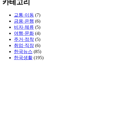
카테고리
교통·이동
(7)
금융·은행
(6)
비자·체류
(5)
여행·문화
(4)
주거·정착
(5)
취업·직장
(6)
한국뉴스
(85)
한국생활
(195)