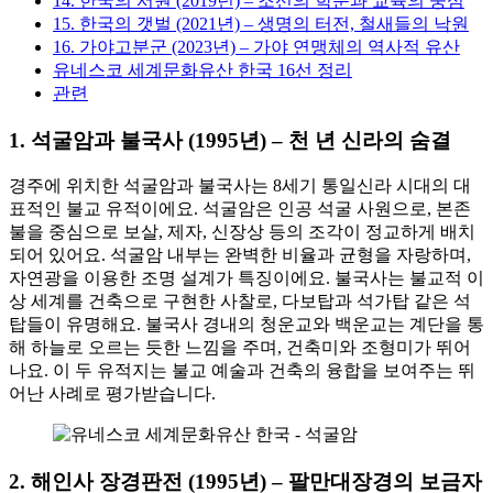
14. 한국의 서원 (2019년) – 조선의 학문과 교육의 중심
15. 한국의 갯벌 (2021년) – 생명의 터전, 철새들의 낙원
16. 가야고분군 (2023년) – 가야 연맹체의 역사적 유산
유네스코 세계문화유산 한국 16선 정리
관련
1.
석굴암과 불국사 (1995년)
– 천 년 신라의 숨결
경주에 위치한 석굴암과 불국사는 8세기 통일신라 시대의 대
표적인 불교 유적이에요. 석굴암은 인공 석굴 사원으로, 본존
불을 중심으로 보살, 제자, 신장상 등의 조각이 정교하게 배치
되어 있어요. 석굴암 내부는 완벽한 비율과 균형을 자랑하며,
자연광을 이용한 조명 설계가 특징이에요. 불국사는 불교적 이
상 세계를 건축으로 구현한 사찰로, 다보탑과 석가탑 같은 석
탑들이 유명해요. 불국사 경내의 청운교와 백운교는 계단을 통
해 하늘로 오르는 듯한 느낌을 주며, 건축미와 조형미가 뛰어
나요. 이 두 유적지는 불교 예술과 건축의 융합을 보여주는 뛰
어난 사례로 평가받습니다.
2.
해인사 장경판전 (1995년) – 팔만대장경의 보금자