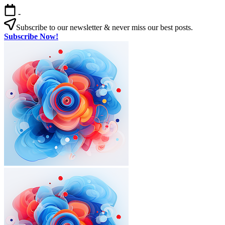
본
-
문
Subscribe to our newsletter & never miss our best posts.
으
Subscribe Now!
로
한
건
국
너
살
뛰
기
기
|
외
국
인
을
위
한
한
국
외
한
생
국
국
활
인
살
실
을
기
전
|
위
가
외
한