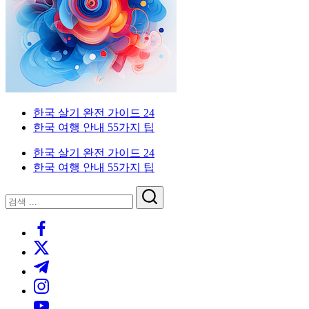
이
국
한
드
인
국
을
생
위
활
한
실
한
전
국
가
외
한국 살기 완전 가이드 24
생
이
국
한국 여행 안내 55가지 팁
활
드.
인
실
비
을
한국 살기 완전 가이드 24
전
자,
위
한국 여행 안내 55가지 팁
가
은
한
이
행
한
닫
검
드
계
국
기
검
색
좌,
생
https://www.facebook.com/
색
집
활
https://twitter.com/
구
실
하
전
https://t.me/
기,
가
https://www.instagram.com/
교
이
https://youtube.com/
통,
드.