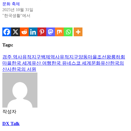
문화 축제
2025년 10월 31일
"한국생활"에서
Tags:
경주 역사유적지구
백제역사유적지구
양동마을
조선왕릉
하회
마을
한국 세계유산 여행
한국 유네스코 세계문화유산
한국의
산사
한국의 서원
작성자
DX Talk