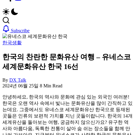
취
비
업,
자,
날
은
씨,
행
여
계
Subscribe
행
좌,
정
집
한국생활
보
구
까
하
한국의 찬란한 문화유산 여행 – 유네스코
지
기,
세계문화유산 한국 16선
한
교
국
통,
By
DX Talk
정
취
2024년 06월 25일
8 Min Read
착
업,
에
날
안녕하세요, 한국의 역사와 문화에 관심 있는 외국인 여러분!
필
씨,
한국은 오랜 역사 속에서 빛나는 문화유산을 많이 간직하고 있
요
여
는데요. 그중에서도 유네스코 세계문화유산 한국으로 등재된
한
행
곳들은 인류의 보편적 가치를 지닌 곳들이랍니다. 한국의 14개
핵
정
세계유산을 돌아보는 여행, 궁금하지 않으신가요? 유구한 역
심
보
사와 아름다움, 독특한 전통이 살아 숨 쉬는 장소들을 함께 만
정
까
나러 가보아요. 지금부터 유네스코가 사랑한 한국의 문화유산