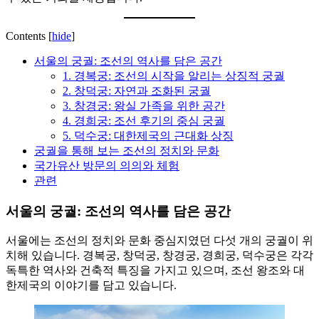
보
지
를
한
한
국
Contents
[
hide
]
곳
정
서울의 궁궐: 조선의 역사를 담은 공간
에
착
1. 경복궁: 조선의 시작을 알리는 상징적 궁궐
정
에
2. 창덕궁: 자연과 조화된 궁궐
리
필
3. 창경궁: 왕실 가족을 위한 공간
합
요
4. 경희궁: 조선 후기의 중심 궁궐
니
한
5. 덕수궁: 대한제국의 근대화 상징
다.
핵
궁궐을 통해 보는 조선의 정치와 문화
심
국가유산 방문의 의의와 체험
정
관련
보
를
서울의 궁궐: 조선의 역사를 담은 공간
한
곳
서울에는 조선의 정치와 문화 중심지였던 다섯 개의 궁궐이 위
에
치해 있습니다. 경복궁, 창덕궁, 창경궁, 경희궁, 덕수궁은 각각
정
독특한 역사와 건축적 특징을 가지고 있으며, 조선 왕조와 대
리
한제국의 이야기를 담고 있습니다.
합
니
다.