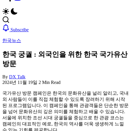
취
비
업,
자,
날
은
씨,
행
여
계
Subscribe
행
좌,
한국뉴스
정
집
보
구
한국 궁궐 : 외국인을 위한 한국 국가유산
까
하
지
기,
방문
한
교
국
통,
By
DX Talk
정
취
2024년 11월 19일
2 Min Read
착
업,
에
날
국가유산 방문 캠페인은 한국의 문화유산을 널리 알리고, 국내
필
씨,
외 사람들이 이를 직접 체험할 수 있도록 장려하기 위해 시작
요
여
된 프로그램입니다. 이 캠페인을 통해 관광객들은 단순한 방문
한
행
을 넘어 문화유산의 깊은 의미를 체험하고 배울 수 있습니다.
핵
정
서울에 위치한 조선 시대 궁궐들을 중심으로 한 관광 코스는
심
보
캠페인의 대표적인 예로, 한국의 역사를 더욱 생생하게 느낄
정
까
수 있는 기회를 제공합니다.