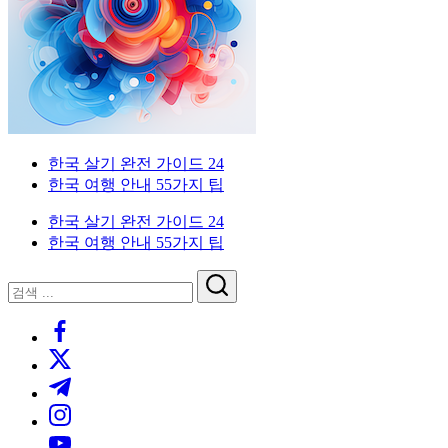
이
국
한
드
인
국
을
생
위
활
한
실
한
전
국
가
외
한국 살기 완전 가이드 24
생
이
국
한국 여행 안내 55가지 팁
활
드.
인
실
비
을
한국 살기 완전 가이드 24
전
자,
위
한국 여행 안내 55가지 팁
가
은
한
이
행
한
닫
검
드
계
국
기
검
색
좌,
생
https://www.facebook.com/
색
집
활
https://twitter.com/
구
실
하
전
https://t.me/
기,
가
https://www.instagram.com/
교
이
https://youtube.com/
통,
드.