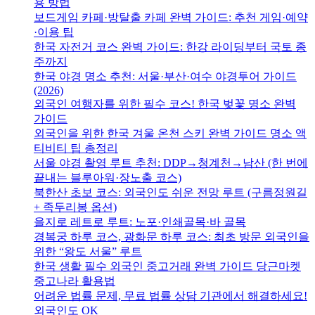
용 방법
보드게임 카페·방탈출 카페 완벽 가이드: 추천 게임·예약
·이용 팁
한국 자전거 코스 완벽 가이드: 한강 라이딩부터 국토 종
주까지
한국 야경 명소 추천: 서울·부산·여수 야경투어 가이드
(2026)
외국인 여행자를 위한 필수 코스! 한국 벚꽃 명소 완벽
가이드
외국인을 위한 한국 겨울 온천 스키 완벽 가이드 명소 액
티비티 팁 총정리
서울 야경 촬영 루트 추천: DDP→청계천→남산 (한 번에
끝내는 블루아워·장노출 코스)
북한산 초보 코스: 외국인도 쉬운 전망 루트 (구름정원길
+ 족두리봉 옵션)
을지로 레트로 루트: 노포·인쇄골목·바 골목
경복궁 하루 코스, 광화문 하루 코스: 최초 방문 외국인을
위한 “왕도 서울” 루트
한국 생활 필수 외국인 중고거래 완벽 가이드 당근마켓
중고나라 활용법
어려운 법률 문제, 무료 법률 상담 기관에서 해결하세요!
외국인도 OK