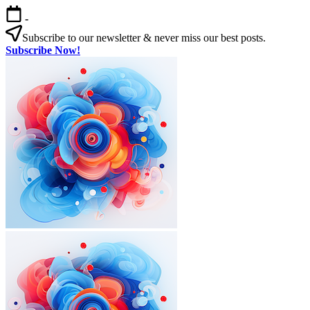
본
-
문
Subscribe to our newsletter & never miss our best posts.
으
Subscribe Now!
로
한
건
국
너
살
뛰
기
기
|
외
국
인
을
위
한
한
국
외
한
생
국
국
활
인
살
실
을
기
전
|
위
가
외
한