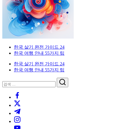
이
국
한
드
인
국
을
생
위
활
한
실
한
전
국
가
외
한국 살기 완전 가이드 24
생
이
국
한국 여행 안내 55가지 팁
활
드.
인
실
비
을
한국 살기 완전 가이드 24
전
자,
위
한국 여행 안내 55가지 팁
가
은
한
이
행
한
닫
검
드
계
국
기
검
색
좌,
생
https://www.facebook.com/
색
집
활
https://twitter.com/
구
실
하
전
https://t.me/
기,
가
https://www.instagram.com/
교
이
https://youtube.com/
통,
드.