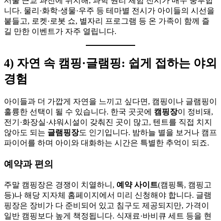
서울 근교 과천에 위치해, 과학 원리 체험 전시가 매우 풍부합
니다. 물리·화학·생물·우주 등 테마별 전시가 아이들의 시선을
붙들고, 로켓·로봇 쇼, 별자리 프로그램 등 온 가족이 함께 즐
길 만한 이벤트가 자주 열립니다.
4) 자연 속 캠핑·글램핑: 쉽게 접하는 야외
경험
아이들과 더 가깝게 자연을 느끼고 싶다면, 캠핑이나 글램핑이
훌륭한 선택이 될 수 있습니다. 한국 곳곳에
캠핑장
이 정비돼,
전기·화장실·샤워시설이 갖춰진 곳이 많고, 텐트를 직접 치지
않아도 되는
글램핑장
도 인기입니다. 밤하늘 별을 보거나 캠프
파이어를 하며 아이와 대화하는 시간은 특별한 추억이 되죠.
예약과 편의
주말 캠핑장은 경쟁이 치열하니,
예약 사이트
(캠핑톡, 캠핑고
등)나 해당 지자체 홈페이지에서 미리 신청해야 합니다. 글램
핑장은 장비가 다 준비되어 있고 침구도 제공되지만, 가격이
일반 캠핑보다 높게 책정됩니다. 식재료·바비큐 세트 등을 현