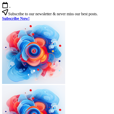
본
-
문
Subscribe to our newsletter & never miss our best posts.
으
Subscribe Now!
로
한
건
국
너
살
뛰
기
기
|
외
국
인
을
위
한
한
국
외
한
생
국
국
활
인
살
실
을
기
전
|
위
가
외
한