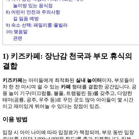
놀이방 있는 음식점
8) 어린이 안전과 주의사항
길 잃음 예방
9) 숙소 선택: 패밀리룸·풀빌라
10) 맺음말
관련
1) 키즈카페: 장난감 천국과 부모 휴식의
결합
키즈카페
는 아이들에게 최적화된
실내 놀이터
이자, 부모들이
차 한 잔 마시며 쉴 수 있는
카페
형태를 결합한 공간입니다. 공
용 놀이 기구(미끄럼틀, 볼풀, 트램펄린 등)를 갖추고, 다양한
테마(공룡, 공주, 우주 등)로 꾸민 곳도 많아 아이들이 몇 시간
이고 재미있게 뛰어놀 수 있다는 장점이 있죠.
이용 방법
입장 시 아이 나이에 따라 입장료가 책정되며, 부모 동반 입장
료(보통 1인당 2,000~4,000원 정도)를 추가 지불합니다. 일부