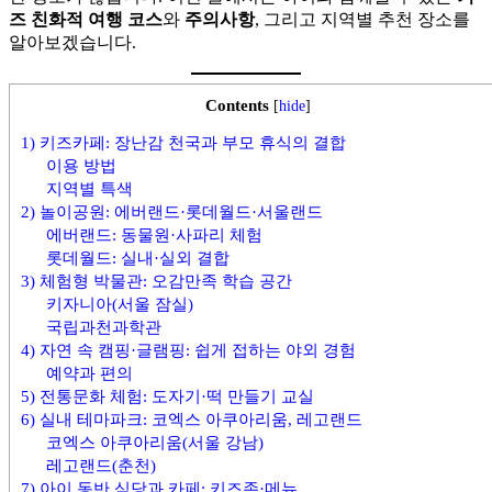
보
지
즈 친화적 여행 코스
와
주의사항
, 그리고 지역별 추천 장소를
를
한
알아보겠습니다.
한
국
곳
정
에
착
Contents
[
hide
]
정
에
1) 키즈카페: 장난감 천국과 부모 휴식의 결합
리
필
이용 방법
합
요
지역별 특색
니
한
2) 놀이공원: 에버랜드·롯데월드·서울랜드
다.
핵
에버랜드: 동물원·사파리 체험
심
롯데월드: 실내·실외 결합
정
3) 체험형 박물관: 오감만족 학습 공간
보
키자니아(서울 잠실)
를
국립과천과학관
한
4) 자연 속 캠핑·글램핑: 쉽게 접하는 야외 경험
곳
예약과 편의
에
5) 전통문화 체험: 도자기·떡 만들기 교실
정
6) 실내 테마파크: 코엑스 아쿠아리움, 레고랜드
리
코엑스 아쿠아리움(서울 강남)
합
레고랜드(춘천)
니
7) 아이 동반 식당과 카페: 키즈존·메뉴
다.