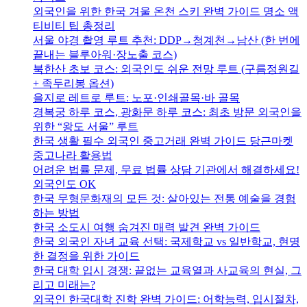
외국인을 위한 한국 겨울 온천 스키 완벽 가이드 명소 액
티비티 팁 총정리
서울 야경 촬영 루트 추천: DDP→청계천→남산 (한 번에
끝내는 블루아워·장노출 코스)
북한산 초보 코스: 외국인도 쉬운 전망 루트 (구름정원길
+ 족두리봉 옵션)
을지로 레트로 루트: 노포·인쇄골목·바 골목
경복궁 하루 코스, 광화문 하루 코스: 최초 방문 외국인을
위한 “왕도 서울” 루트
한국 생활 필수 외국인 중고거래 완벽 가이드 당근마켓
중고나라 활용법
어려운 법률 문제, 무료 법률 상담 기관에서 해결하세요!
외국인도 OK
한국 무형문화재의 모든 것: 살아있는 전통 예술을 경험
하는 방법
한국 소도시 여행 숨겨진 매력 발견 완벽 가이드
한국 외국인 자녀 교육 선택: 국제학교 vs 일반학교, 현명
한 결정을 위한 가이드
한국 대학 입시 경쟁: 끝없는 교육열과 사교육의 현실, 그
리고 미래는?
외국인 한국대학 진학 완벽 가이드: 어학능력, 입시절차,