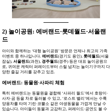
2) 놀이공원: 에버랜드·롯데월드·서울랜
드
아이와 함께하는 ‘대형 놀이공원’ 방문은 언제나 최고의 가족
이벤트 중 하나입니다.
에버랜드
(경기도 용인),
롯데월드
(서울
잠실),
서울랜드
(과천),
경주월드
(경주) 등은 대표 놀이공원으
로, 귀여운 캐릭터 퍼레이드부터 스릴 넘치는 놀이기구까지 다
양한 즐길 거리를 갖추고 있죠.
에버랜드: 동물원·사파리 체험
특히 에버랜드는 동물원을 결합해 ‘사파리 월드’에서 호랑이·
사자·곰 등을 차로 둘러볼 수 있고, ‘로스트 밸리’에서는 수륙
양용차를 타며 기린·코뿔소 같은 야생동물을 가깝게 만날 수
있습니다. 아이들이 동물과 교감하고, 퍼레이드·공연도 볼 수