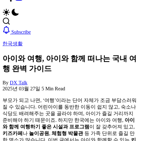
취
비
업,
자,
날
은
씨,
행
여
계
Subscribe
행
좌,
한국생활
정
집
보
구
아이와 여행, 아이와 함께 떠나는 국내 여
까
하
지
기,
행 완벽 가이드
한
교
국
통,
By
DX Talk
정
취
2025년 03월 27일
5 Min Read
착
업,
에
날
부모가 되고 나면, ‘여행’이라는 단어 자체가 조금 부담스러워
필
씨,
질 수 있습니다. 어린아이를 동반한 이동이 쉽지 않고, 숙소나
요
여
식당도 배려해주는 곳을 골라야 하며, 아이가 즐길 거리까지
한
행
준비해야 하기 때문이죠. 하지만 한국에는 아이와 여행,
아이
핵
정
와 함께 여행하기 좋은 시설과 프로그램
이 잘 갖추어져 있고,
심
보
키즈카페
나
놀이공원
,
체험형 박물관
등 가족 단위로 즐길 만
정
까
한 명소가 많습니다. 이번 글에서는 아이와 함께할 수 있는
키