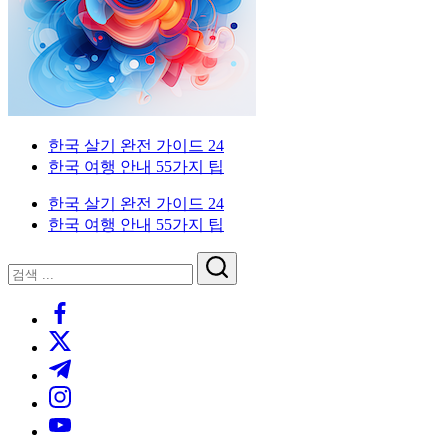
한
드
인
국
을
생
위
활
한
실
한
전
국
가
외
한국 살기 완전 가이드 24
생
이
국
한국 여행 안내 55가지 팁
활
드.
인
실
비
을
한국 살기 완전 가이드 24
전
자,
위
한국 여행 안내 55가지 팁
가
은
한
이
행
한
닫
검
드
계
국
기
검
색
좌,
생
https://www.facebook.com/
색
집
활
https://twitter.com/
구
실
하
전
https://t.me/
기,
가
https://www.instagram.com/
교
이
https://youtube.com/
통,
드.
취
비