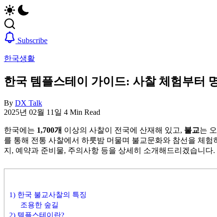
업,
자,
날
은
씨,
행
여
계
Subscribe
행
좌,
한국생활
정
집
보
구
한국 템플스테이 가이드: 사찰 체험부터 
까
하
지
기,
한
교
By
DX Talk
국
통,
2025년 02월 11일
4 Min Read
정
취
한국에는
1,700개
이상의 사찰이 전국에 산재해 있고,
불교
는 
착
업,
를 통해 전통 사찰에서 하룻밤 머물며 불교문화와 참선을 체험
에
날
지, 예약과 준비물, 주의사항 등을 상세히 소개해드리겠습니다.
필
씨,
요
여
한
행
핵
정
심
보
1) 한국 불교사찰의 특징
정
까
조용한 숲길
보
지
2) 템플스테이란?