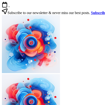
본
-
문
Subscribe to our newsletter & never miss our best posts.
Subscri
으
한
로
국
건
살
너
기
뛰
|
기
외
국
인
을
위
한
한
국
외
한
생
국
국
활
인
살
실
을
기
전
|
위
가
외
한
이
국