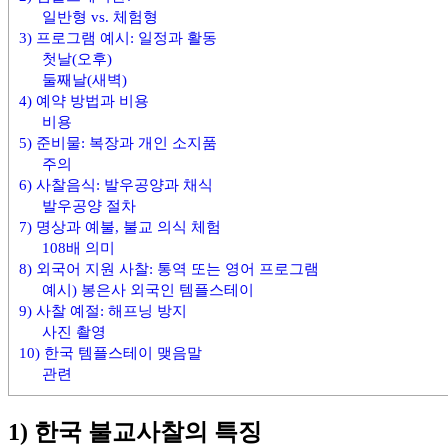
를
한
일반형 vs. 체험형
한
국
3) 프로그램 예시: 일정과 활동
곳
정
첫날(오후)
에
착
둘째날(새벽)
정
에
4) 예약 방법과 비용
리
필
비용
합
요
5) 준비물: 복장과 개인 소지품
니
한
주의
다.
핵
6) 사찰음식: 발우공양과 채식
심
발우공양 절차
정
7) 명상과 예불, 불교 의식 체험
보
108배 의미
를
8) 외국어 지원 사찰: 통역 또는 영어 프로그램
한
예시) 봉은사 외국인 템플스테이
곳
9) 사찰 예절: 해프닝 방지
에
사진 촬영
정
10) 한국 템플스테이 맺음말
리
관련
합
니
1) 한국 불교사찰의 특징
다.