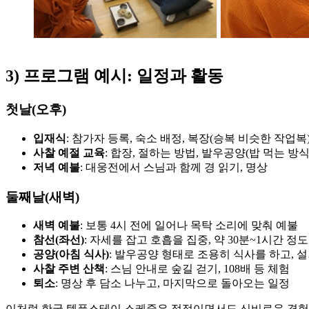
3) 프로그램 예시: 일정과 활동
첫날(오후)
입재식
: 참가자 등록, 숙소 배정, 복장(승복 비슷한 작업복
사찰 예절 교육
: 합장, 절하는 방법, 발우공양(밥 먹는 방
저녁 예불
: 대웅전에서 스님과 함께 경 읽기, 명상
둘째날(새벽)
새벽 예불
: 보통 4시 전에 일어나 목탁 소리에 맞춰 예불
참선(좌선)
: 자세를 잡고 호흡을 집중, 약 30분~1시간 정도
공양(아침 식사)
: 발우공양 형태로 조용히 식사를 하고, 
사찰 주변 산책
: 스님 안내로 숲길 걷기, 108배 등 체험
퇴소
: 명상 후 담소 나누고, 마지막으로 돌아오는 일정
이처럼 한국 템플스테이 스케줄은 정적이면서도 신비로운 경험