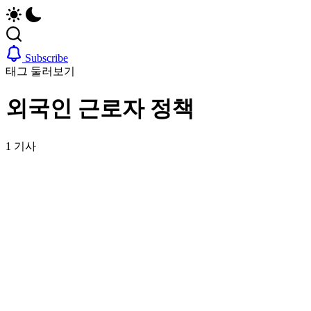
업,
자,
날
은
씨,
행
여
계
Subscribe
행
좌,
태그 둘러보기
정
집
보
구
외국인 근로자 정책
까
하
지
기,
한
교
1 기사
국
통,
정
취
착
업,
에
날
필
씨,
요
여
한
행
핵
정
심
보
정
까
보
지