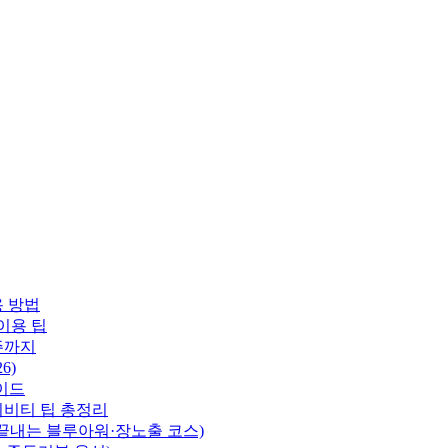
용 방법
이용 팁
주까지
6)
이드
티비티 팁 총정리
 끝내는 블루아워·장노출 코스)