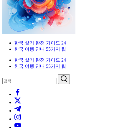
한
드
인
국
을
생
위
활
한
실
한
전
국
가
외
한국 살기 완전 가이드 24
생
이
국
한국 여행 안내 55가지 팁
활
드.
인
실
비
을
한국 살기 완전 가이드 24
전
자,
위
한국 여행 안내 55가지 팁
가
은
한
이
행
한
닫
검
드
계
국
기
검
색
좌,
생
https://www.facebook.com/
색
집
활
https://twitter.com/
구
실
하
전
https://t.me/
기,
가
https://www.instagram.com/
교
이
https://youtube.com/
통,
드.
취
비