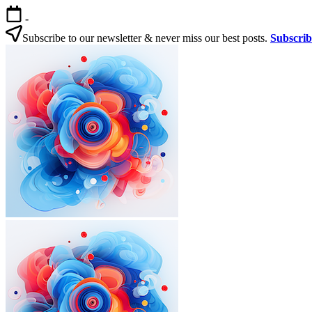
본
-
문
Subscribe to our newsletter & never miss our best posts.
Subscri
으
한
로
국
건
살
너
기
뛰
|
기
외
국
인
을
위
한
한
국
외
한
생
국
국
활
인
살
실
을
기
전
|
위
가
외
한
이
국