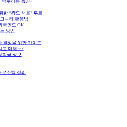
+ 족두리봉 옵션)
위한 “왕도 서울” 루트
중고나라 활용법
외국인도 OK
하는 방법
명한 결정을 위한 가이드
리고 미래는?
 장학금 정보
·도로주행 정리