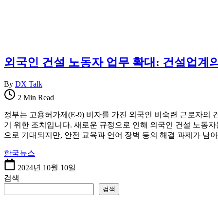
를
한
한
국
곳
정
에
착
정
에
리
필
외국인 건설 노동자 업무 확대: 건설업계
합
요
니
한
By
DX Talk
다.
핵
심
2 Min Read
정
정부는 고용허가제(E-9) 비자를 가진 외국인 비숙련 근로자의
보
기 위한 조치입니다. 새로운 규정으로 인해 외국인 건설 노동자들
를
으로 기대되지만, 안전 교육과 언어 장벽 등의 해결 과제가 남
한
곳
한국뉴스
에
2024년 10월 10일
정
검색
리
합
검색
니
다.